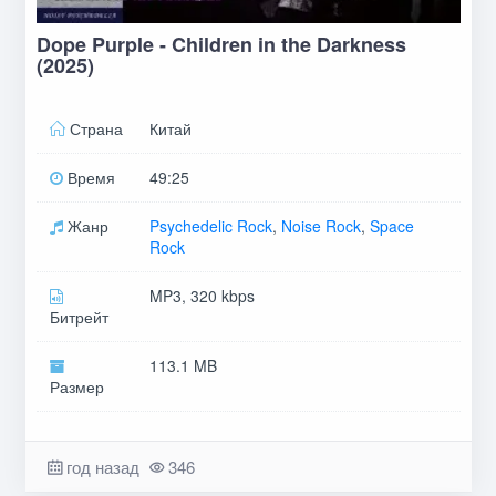
Dope Purple - Children in the Darkness
(2025)
Страна
Китай
Время
49:25
Жанр
Psychedelic Rock
,
Noise Rock
,
Space
Rock
MP3, 320 kbps
Битрейт
113.1 MB
Размер
год назад
346