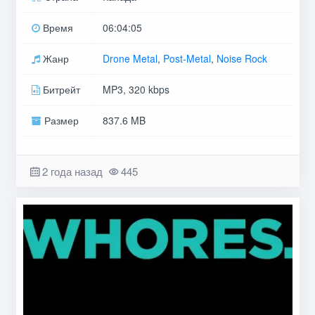
Время
06:04:05
Жанр
Drone Metal
,
Post-Metal
,
Noise Rock
Битрейт
MP3, 320 kbps
Размер
837.6 MB
2 года назад
445