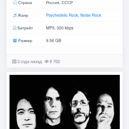
Страна
Россия, СССР
Жанр
Psychedelic Rock
,
Noise Rock
Битрейт
MP3, 320 kbps
Размер
9.56 GB
3 года назад
9 762