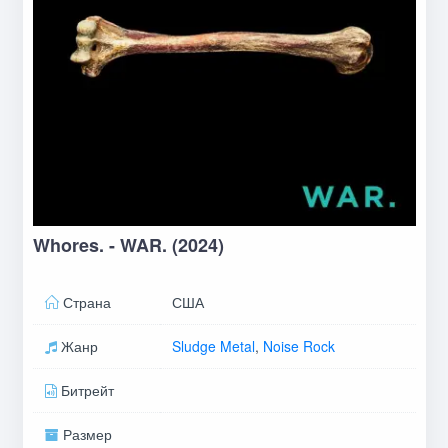
Whores. - WAR. (2024)
Страна
США
Жанр
Sludge Metal
,
Noise Rock
Битрейт
Размер