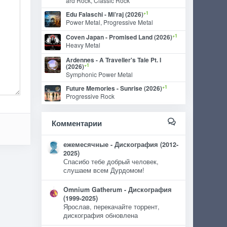
ard Rock, Classic Rock
+1
Edu Falaschi - Mi’raj (2026)
Power Metal, Progressive Metal
+1
Coven Japan - Promised Land (2026)
Heavy Metal
Ardennes - A Traveller's Tale Pt. I
+1
(2026)
Symphonic Power Metal
+1
Future Memories - Sunrise (2026)
Progressive Rock
Комментарии
ежемесячные - Дискография (2012-
2025)
Спасибо тебе добрый человек,
слушаем всем Дурдомом!
Omnium Gatherum - Дискография
(1999-2025)
Ярослав, перекачайте торрент,
дискография обновлена