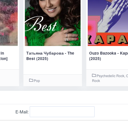
 in
Татьяна Чубарова - The
Ouzo Bazooka - Kap
ion]
Best (2025)
(2025)
Psychedelic Rock, C
Pop
Rock
E-Mail: