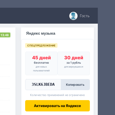
Гость
Яндекс музыка
 13:48
СПЕЦПРЕДЛОЖЕНИЕ
45 дней
30 дней
бесплатно
за 1 рубль
для новых
для вернувшихся
пользователей
3SLK6JBEDA
Копировать
Количество применений не ограничено
Активировать на Яндексе