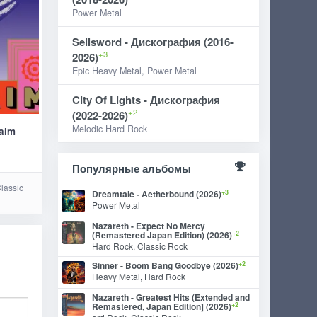
Power Metal
Sellsword - Дискография (2016-
+3
2026)
Epic Heavy Metal, Power Metal
City Of Lights - Дискография
+2
(2022-2026)
Melodic Hard Rock
aim
Популярные альбомы
lassic
+3
Dreamtale - Aetherbound (2026)
Power Metal
Nazareth - Expect No Mercy
+2
(Remastered Japan Edition) (2026)
Hard Rock, Classic Rock
+2
Sinner - Boom Bang Goodbye (2026)
Heavy Metal, Hard Rock
Nazareth - Greatest Hits (Extended and
+2
Remastered, Japan Edition] (2026)