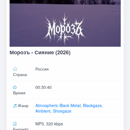
Морозъ - Сияние (2026)
Россия
Страна
00:30:40
Время
Жанр
Atmospheric Black Metal
,
Blackgaze
,
Ambient
,
Shoegaze
MP3, 320 kbps
Битрейт