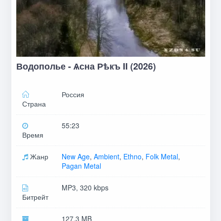
Водополье - Ѧсна Рѣкъ II (2026)
Россия
Страна
55:23
Время
Жанр
New Age
,
Ambient
,
Ethno
,
Folk Metal
,
Pagan Metal
MP3, 320 kbps
Битрейт
127.3 MB