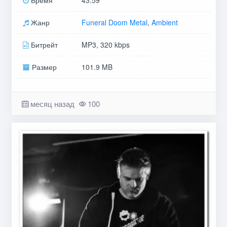
Время
43:59
Жанр
Funeral Doom Metal
,
Ambient
Битрейт
MP3, 320 kbps
Размер
101.9 MB
месяц назад
100