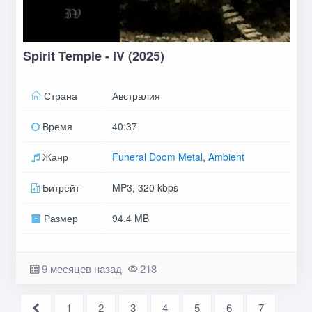
Spirit Temple - IV (2025)
Страна
Австралия
Время
40:37
Жанр
Funeral Doom Metal
,
Ambient
Битрейт
MP3, 320 kbps
Размер
94.4 MB
9 месяцев назад
218
1
2
3
4
5
6
7