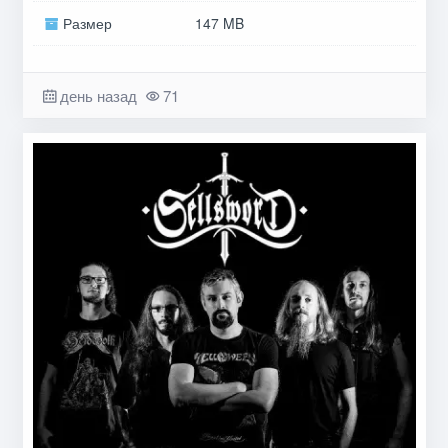
Размер
147 MB
день назад
71