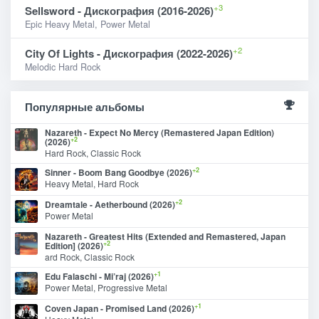
+3
Sellsword - Дискография (2016-2026)
Epic Heavy Metal, Power Metal
+2
City Of Lights - Дискография (2022-2026)
Melodic Hard Rock
Популярные альбомы
Nazareth - Expect No Mercy (Remastered Japan Edition)
+2
(2026)
Hard Rock, Classic Rock
+2
Sinner - Boom Bang Goodbye (2026)
Heavy Metal, Hard Rock
+2
Dreamtale - Aetherbound (2026)
Power Metal
Nazareth - Greatest Hits (Extended and Remastered, Japan
+2
Edition] (2026)
ard Rock, Classic Rock
+1
Edu Falaschi - Mi’raj (2026)
Power Metal, Progressive Metal
+1
Coven Japan - Promised Land (2026)