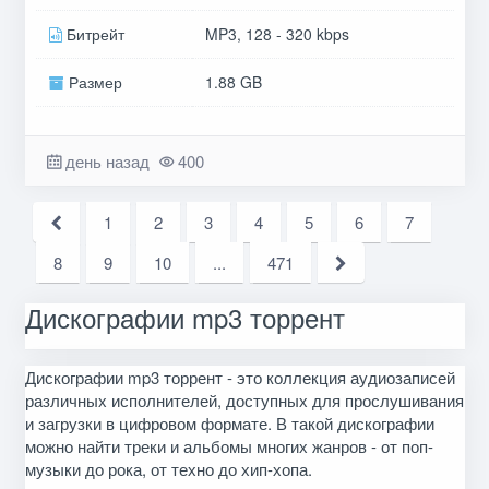
Битрейт
MP3, 128 - 320 kbps
Размер
1.88 GB
день назад
400
1
2
3
4
5
6
7
8
9
10
...
471
Дискографии mp3 торрент
Дискографии mp3 торрент - это коллекция аудиозаписей
различных исполнителей, доступных для прослушивания
и загрузки в цифровом формате. В такой дискографии
можно найти треки и альбомы многих жанров - от поп-
музыки до рока, от техно до хип-хопа.