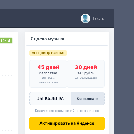
Гость
Яндекс музыка
 10:14
СПЕЦПРЕДЛОЖЕНИЕ
45 дней
30 дней
бесплатно
за 1 рубль
для новых
для вернувшихся
пользователей
3SLK6JBEDA
Копировать
Количество применений не ограничено
Активировать на Яндексе