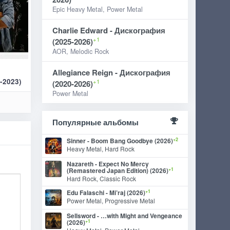
Epic Heavy Metal, Power Metal
Charlie Edward - Дискография
+1
(2025-2026)
AOR, Melodic Rock
Allegiance Reign - Дискография
-2023)
+1
(2020-2026)
Power Metal
Популярные альбомы
+2
Sinner - Boom Bang Goodbye (2026)
Heavy Metal, Hard Rock
Nazareth - Expect No Mercy
+1
(Remastered Japan Edition) (2026)
Hard Rock, Classic Rock
+1
Edu Falaschi - Mi’raj (2026)
Power Metal, Progressive Metal
Sellsword - …with Might and Vengeance
+1
(2026)