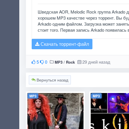
Шведская AOR, Melodic Rock группа Arkado 
хорошем MP3 качестве через торрент. Вы бу
Arkado одним файлом. Загрузка может занять 
стоит того. Первая запись Arkado появилась 
Скачать торрент-файл
5
0
29 дней назад
MP3
/
Rock
Вернуться назад
MP3
MP3