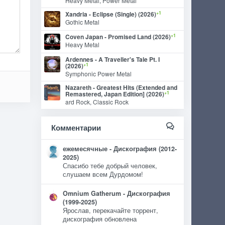
Heavy Metal, Power Metal
+1
Xandria - Eclipse (Single) (2026)
Gothic Metal
+1
Coven Japan - Promised Land (2026)
Heavy Metal
Ardennes - A Traveller's Tale Pt. I
+1
(2026)
Symphonic Power Metal
Nazareth - Greatest Hits (Extended and
+1
Remastered, Japan Edition] (2026)
ard Rock, Classic Rock
Комментарии
ежемесячные - Дискография (2012-
2025)
Спасибо тебе добрый человек,
слушаем всем Дурдомом!
Omnium Gatherum - Дискография
(1999-2025)
Ярослав, перекачайте торрент,
дискография обновлена