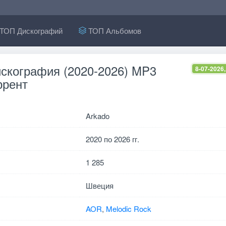
ТОП Дискографий
ТОП Альбомов
искография (2020-2026) MP3
8-07-2026,
ррент
Arkado
2020 по 2026 гг.
1 285
Швеция
AOR
,
Melodic Rock