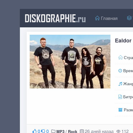
DISKOGRAPHIE
.ru
Главная
Ealdor
Стра
Вре
Жан
Битр
Раз
0
0
26 дней назад
112
MP3
/
Rock