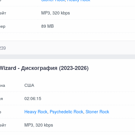
ейт
MP3, 320 kbps
мер
89 MB
239
 Wizard - Дискография (2023-2026)
на
США
мя
02:06:15
р
Heavy Rock
,
Psychedelic Rock
,
Stoner Rock
ейт
MP3, 320 kbps