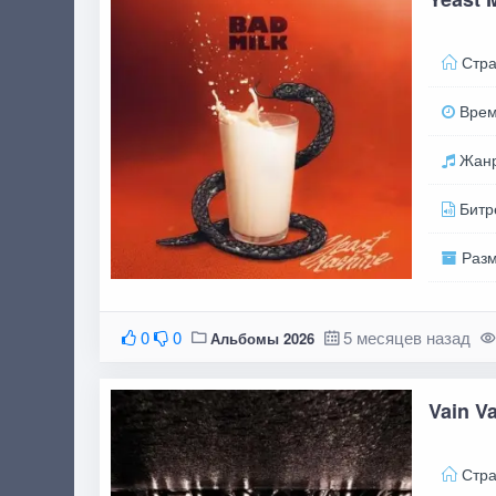
Стра
Вре
Жан
Битр
Раз
0
0
5 месяцев назад
Альбомы 2026
Vain Va
Стра