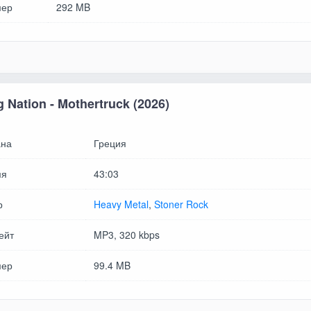
мер
292 MB
 Nation - Mothertruck (2026)
на
Греция
мя
43:03
р
Heavy Metal
,
Stoner Rock
ейт
MP3, 320 kbps
мер
99.4 MB