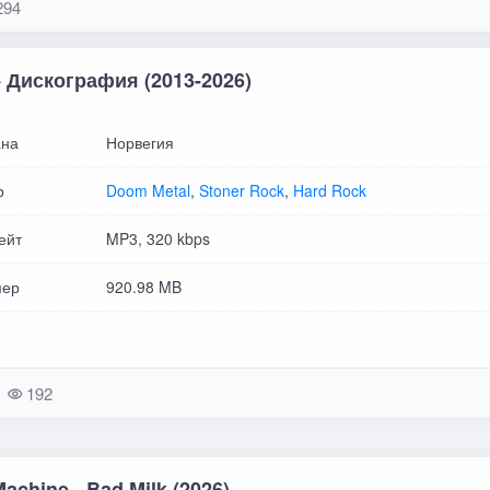
294
 - Дискография (2013-2026)
на
Норвегия
р
Doom Metal
,
Stoner Rock
,
Hard Rock
ейт
MP3, 320 kbps
мер
920.98 MB
192
achine - Bad Milk (2026)