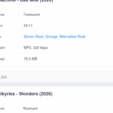
на
Германия
мя
34:11
р
Stoner Rock
,
Grunge
,
Alternative Rock
ейт
MP3, 320 kbps
мер
78.3 MB
243
lkyries - Wonders (2026)
на
Франция