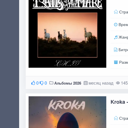
Стра
Вре
Жан
Битр
Раз
0
0
месяц назад
145
Альбомы 2026
Kroka -
Стра