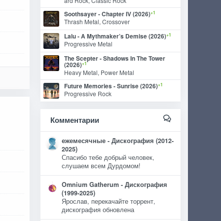
ard Rock, Classic Rock
+1
Soothsayer - Chapter IV (2026)
Thrash Metal, Crossover
+1
Lalu - A Mythmaker’s Demise (2026)
Progressive Metal
The Scepter - Shadows In The Tower
+1
(2026)
Heavy Metal, Power Metal
+1
Future Memories - Sunrise (2026)
Progressive Rock
Комментарии
ежемесячные - Дискография (2012-
2025)
Спасибо тебе добрый человек,
слушаем всем Дурдомом!
Omnium Gatherum - Дискография
(1999-2025)
Ярослав, перекачайте торрент,
дискография обновлена