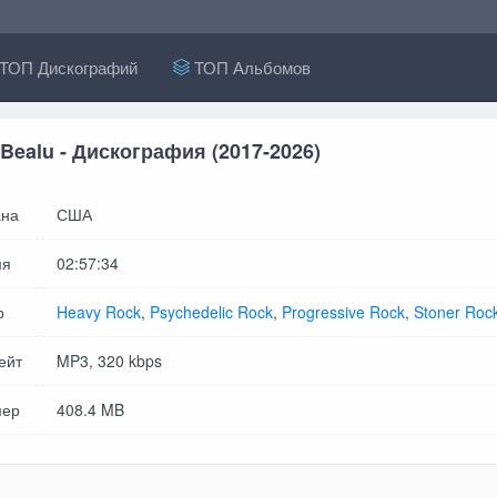
ТОП Дискографий
ТОП Альбомов
 Bealu - Дискография (2017-2026)
на
США
мя
02:57:34
р
Heavy Rock
,
Psychedelic Rock
,
Progressive Rock
,
Stoner Roc
ейт
MP3, 320 kbps
мер
408.4 MB