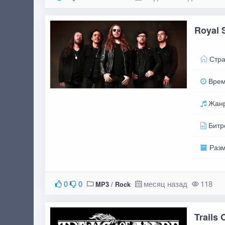
Royal 
Стра
Вре
Жан
Битр
Раз
0
0
месяц назад
118
MP3
/
Rock
Trails 