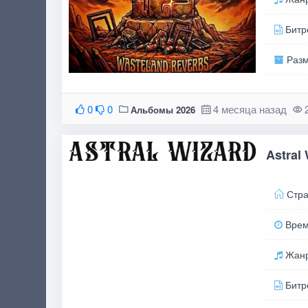
Битр
Раз
0
0
4 месяца назад
Альбомы 2026
Astral
Стра
Вре
Жан
Битр