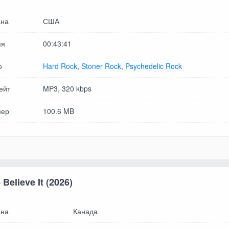
на
США
мя
00:43:41
р
Hard Rock
,
Stoner Rock
,
Psychedelic Rock
ейт
MP3, 320 kbps
мер
100.6 MB
 Believe It (2026)
на
Канада