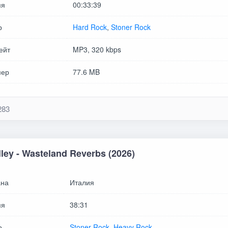
мя
00:33:39
р
Hard Rock
,
Stoner Rock
ейт
MP3, 320 kbps
мер
77.6 MB
283
lley - Wasteland Reverbs (2026)
на
Италия
мя
38:31
р
Stoner Rock
,
Heavy Rock