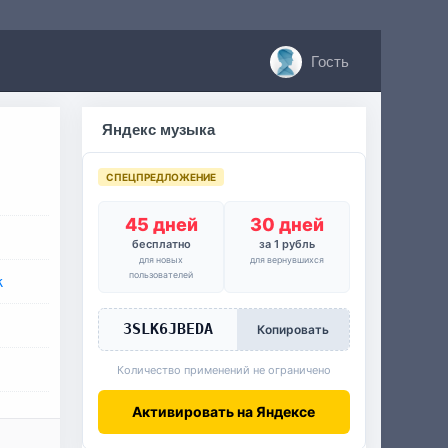
Гость
Яндекс музыка
СПЕЦПРЕДЛОЖЕНИЕ
45 дней
30 дней
бесплатно
за 1 рубль
для новых
для вернувшихся
пользователей
k
3SLK6JBEDA
Копировать
Количество применений не ограничено
Активировать на Яндексе