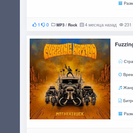
Раз
1
0
4 месяца назад
231
MP3
/
Rock
Fuzzing
Стра
Вре
Жан
Битр
Раз