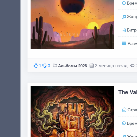
Вре
Жан
Битр
Раз
1
0
2 месяца назад
Альбомы 2026
The Va
Стра
Вре
Жан