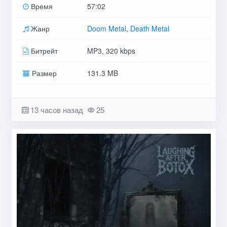
Время
57:02
Жанр
Doom Metal
,
Death Metal
Битрейт
MP3, 320 kbps
Размер
131.3 MB
13 часов назад
25