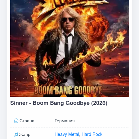
Sinner - Boom Bang Goodbye (2026)
Страна
Германия
Жанр
Heavy Metal
,
Hard Rock