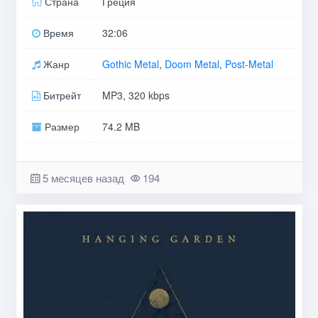
Страна
Греция
Время
32:06
Жанр
Gothic Metal
,
Doom Metal
,
Post-Metal
Битрейт
MP3, 320 kbps
Размер
74.2 MB
5 месяцев назад
194