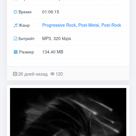
Время
01:06:15
Жанр
Progressive Rock
,
Post-Metal
,
Post-Rock
Битрейт
MP3, 320 kbps
Размер
134.40 MB
26 дней назад
120