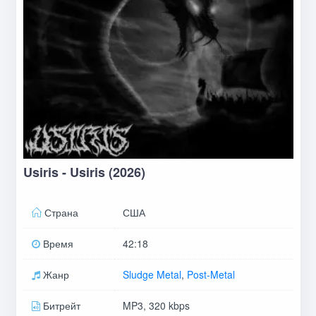
Usiris - Usiris (2026)
Страна
США
Время
42:18
Жанр
Sludge Metal
,
Post-Metal
Битрейт
MP3, 320 kbps