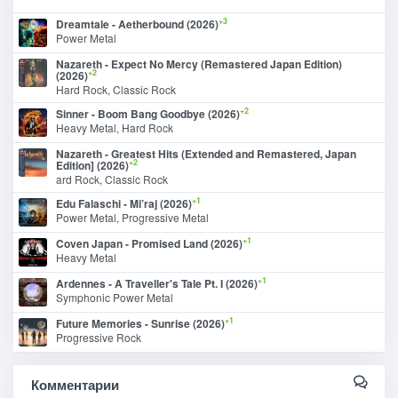
+3
Dreamtale - Aetherbound (2026)
Power Metal
Nazareth - Expect No Mercy (Remastered Japan Edition)
+2
(2026)
Hard Rock, Classic Rock
+2
Sinner - Boom Bang Goodbye (2026)
Heavy Metal, Hard Rock
Nazareth - Greatest Hits (Extended and Remastered, Japan
+2
Edition] (2026)
ard Rock, Classic Rock
+1
Edu Falaschi - Mi’raj (2026)
Power Metal, Progressive Metal
+1
Coven Japan - Promised Land (2026)
Heavy Metal
+1
Ardennes - A Traveller's Tale Pt. I (2026)
Symphonic Power Metal
+1
Future Memories - Sunrise (2026)
Progressive Rock
Комментарии