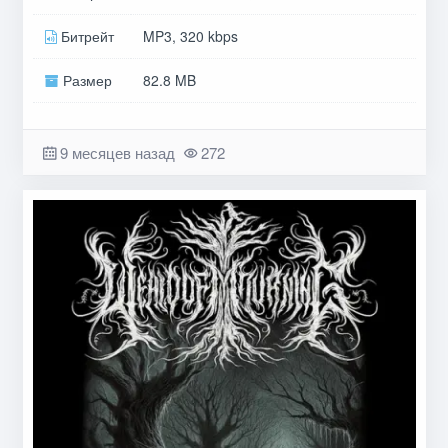
Битрейт
MP3, 320 kbps
Размер
82.8 MB
9 месяцев назад
272