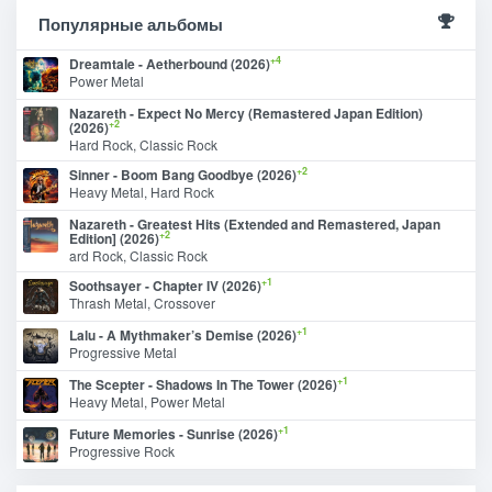
Популярные альбомы
+4
Dreamtale - Aetherbound (2026)
Power Metal
Nazareth - Expect No Mercy (Remastered Japan Edition)
+2
(2026)
Hard Rock, Classic Rock
+2
Sinner - Boom Bang Goodbye (2026)
Heavy Metal, Hard Rock
Nazareth - Greatest Hits (Extended and Remastered, Japan
+2
Edition] (2026)
ard Rock, Classic Rock
+1
Soothsayer - Chapter IV (2026)
Thrash Metal, Crossover
+1
Lalu - A Mythmaker’s Demise (2026)
Progressive Metal
+1
The Scepter - Shadows In The Tower (2026)
Heavy Metal, Power Metal
+1
Future Memories - Sunrise (2026)
Progressive Rock