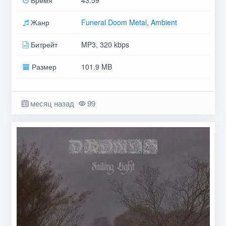
Время
43:59
Жанр
Funeral Doom Metal
,
Ambient
Битрейт
MP3, 320 kbps
Размер
101.9 MB
месяц назад
99