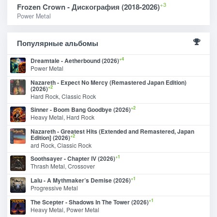
+3
Frozen Crown - Дискография (2018-2026)
Power Metal
Популярные альбомы
+4
Dreamtale - Aetherbound (2026)
Power Metal
Nazareth - Expect No Mercy (Remastered Japan Edition)
+2
(2026)
Hard Rock, Classic Rock
+2
Sinner - Boom Bang Goodbye (2026)
Heavy Metal, Hard Rock
Nazareth - Greatest Hits (Extended and Remastered, Japan
+2
Edition] (2026)
ard Rock, Classic Rock
+1
Soothsayer - Chapter IV (2026)
Thrash Metal, Crossover
+1
Lalu - A Mythmaker’s Demise (2026)
Progressive Metal
+1
The Scepter - Shadows In The Tower (2026)
Heavy Metal, Power Metal