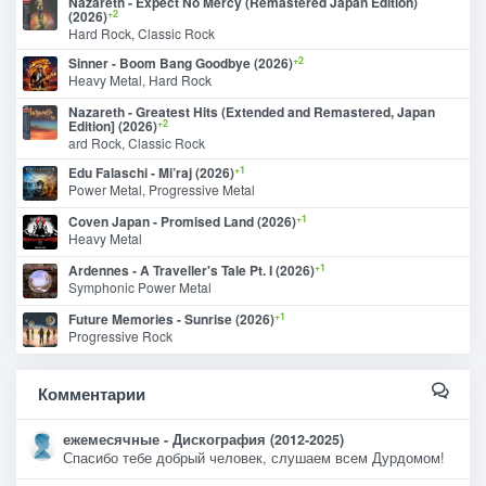
Nazareth - Expect No Mercy (Remastered Japan Edition)
+2
(2026)
Hard Rock, Classic Rock
+2
Sinner - Boom Bang Goodbye (2026)
Heavy Metal, Hard Rock
Nazareth - Greatest Hits (Extended and Remastered, Japan
+2
Edition] (2026)
ard Rock, Classic Rock
+1
Edu Falaschi - Mi’raj (2026)
Power Metal, Progressive Metal
+1
Coven Japan - Promised Land (2026)
Heavy Metal
+1
Ardennes - A Traveller's Tale Pt. I (2026)
Symphonic Power Metal
+1
Future Memories - Sunrise (2026)
Progressive Rock
Комментарии
ежемесячные - Дискография (2012-2025)
Спасибо тебе добрый человек, слушаем всем Дурдомом!