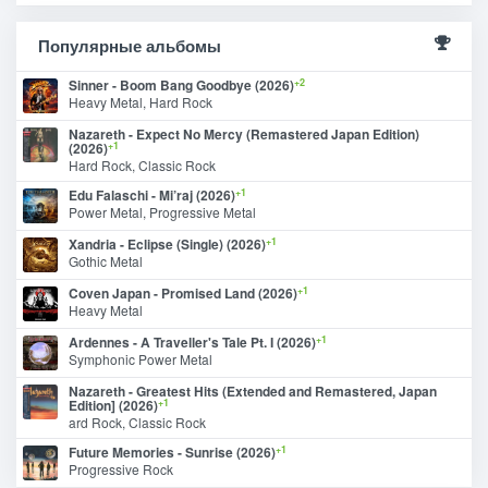
Популярные альбомы
+2
Sinner - Boom Bang Goodbye (2026)
Heavy Metal, Hard Rock
Nazareth - Expect No Mercy (Remastered Japan Edition)
+1
(2026)
Hard Rock, Classic Rock
+1
Edu Falaschi - Mi’raj (2026)
Power Metal, Progressive Metal
+1
Xandria - Eclipse (Single) (2026)
Gothic Metal
+1
Coven Japan - Promised Land (2026)
Heavy Metal
+1
Ardennes - A Traveller's Tale Pt. I (2026)
Symphonic Power Metal
Nazareth - Greatest Hits (Extended and Remastered, Japan
+1
Edition] (2026)
ard Rock, Classic Rock
+1
Future Memories - Sunrise (2026)
Progressive Rock