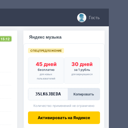
Гость
Яндекс музыка
 15:12
СПЕЦПРЕДЛОЖЕНИЕ
45 дней
30 дней
бесплатно
за 1 рубль
для новых
для вернувшихся
пользователей
3SLK6JBEDA
Копировать
Количество применений не ограничено
Активировать на Яндексе