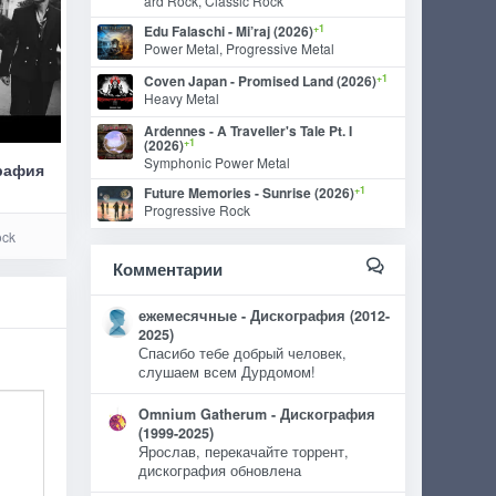
ard Rock, Classic Rock
+1
Edu Falaschi - Mi’raj (2026)
Power Metal, Progressive Metal
+1
Coven Japan - Promised Land (2026)
Heavy Metal
Ardennes - A Traveller's Tale Pt. I
+1
(2026)
Symphonic Power Metal
графия
+1
Future Memories - Sunrise (2026)
Progressive Rock
ock
Комментарии
ежемесячные - Дискография (2012-
2025)
Спасибо тебе добрый человек,
слушаем всем Дурдомом!
Omnium Gatherum - Дискография
(1999-2025)
Ярослав, перекачайте торрент,
дискография обновлена