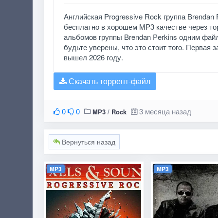
Английская Progressive Rock группа Brendan
бесплатно в хорошем MP3 качестве через то
альбомов группы Brendan Perkins одним файл
будьте уверены, что это стоит того. Первая з
вышел 2026 году.
Скачать торрент-файл
0
0
3 месяца назад
MP3
/
Rock
Вернуться назад
MP3
MP3