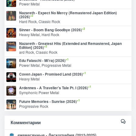
Power Metal
Nazareth - Expect No Mercy (Remastered Japan Edition)
+2
(2026)
Hard Rock, Classic Rock
+2
Sinner - Boom Bang Goodbye (2026)
Heavy Metal, Hard Rock
Nazareth - Greatest Hits (Extended and Remastered, Japan
+2
Edition] (2026)
ard Rock, Classic Rock
+1
Edu Falaschi - Mi’raj (2026)
Power Metal, Progressive Metal
+1
Coven Japan - Promised Land (2026)
Heavy Metal
+1
Ardennes - A Traveller's Tale Pt. I (2026)
Symphonic Power Metal
+1
Future Memories - Sunrise (2026)
Progressive Rock
Комментарии
ежемесячные - Дискография (2012-2025)