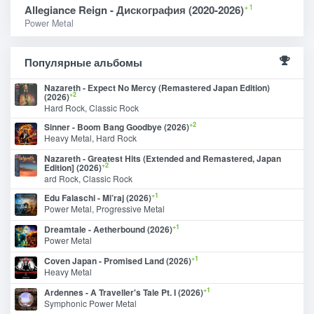
+1
Allegiance Reign - Дискография (2020-2026)
Power Metal
Популярные альбомы
Nazareth - Expect No Mercy (Remastered Japan Edition)
+2
(2026)
Hard Rock, Classic Rock
+2
Sinner - Boom Bang Goodbye (2026)
Heavy Metal, Hard Rock
Nazareth - Greatest Hits (Extended and Remastered, Japan
+2
Edition] (2026)
ard Rock, Classic Rock
+1
Edu Falaschi - Mi’raj (2026)
Power Metal, Progressive Metal
+1
Dreamtale - Aetherbound (2026)
Power Metal
+1
Coven Japan - Promised Land (2026)
Heavy Metal
+1
Ardennes - A Traveller's Tale Pt. I (2026)
Symphonic Power Metal