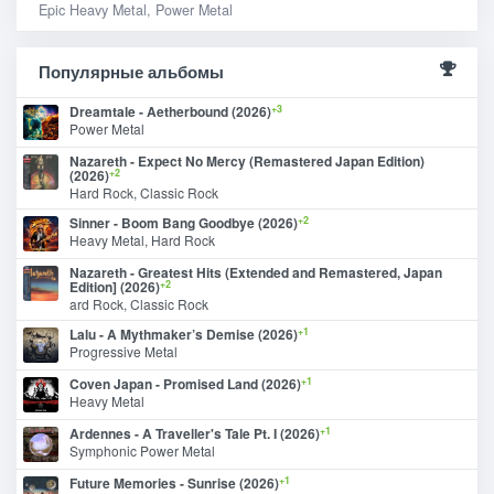
Epic Heavy Metal, Power Metal
Популярные альбомы
+3
Dreamtale - Aetherbound (2026)
Power Metal
Nazareth - Expect No Mercy (Remastered Japan Edition)
+2
(2026)
Hard Rock, Classic Rock
+2
Sinner - Boom Bang Goodbye (2026)
Heavy Metal, Hard Rock
Nazareth - Greatest Hits (Extended and Remastered, Japan
+2
Edition] (2026)
ard Rock, Classic Rock
+1
Lalu - A Mythmaker’s Demise (2026)
Progressive Metal
+1
Coven Japan - Promised Land (2026)
Heavy Metal
+1
Ardennes - A Traveller's Tale Pt. I (2026)
Symphonic Power Metal
+1
Future Memories - Sunrise (2026)