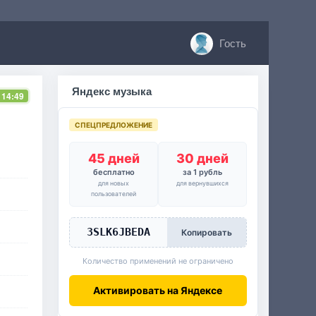
Гость
Яндекс музыка
 14:49
СПЕЦПРЕДЛОЖЕНИЕ
45 дней
30 дней
бесплатно
за 1 рубль
для новых
для вернувшихся
пользователей
3SLK6JBEDA
Копировать
Количество применений не ограничено
Активировать на Яндексе