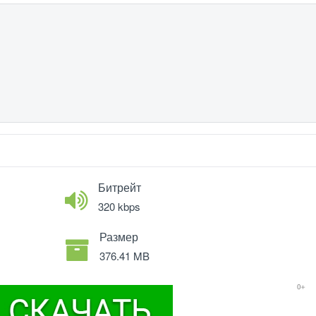
Битрейт
320 kbps
Размер
376.41 MB