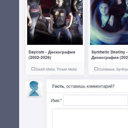
Daycore - Дискография
Synthetic Destiny -
(2002-2026)
Дискография (202
Death Metal, Thrash Metal
Coldwave, Synthp
Гость
, оставишь комментарий?
Имя:
*