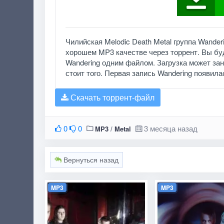
Чилийская Melodic Death Metal группа Wande
хорошем MP3 качестве через торрент. Вы бу
Wandering одним файлом. Загрузка может заня
стоит того. Первая запись Wandering появила
Скачать торрент-файл
0
0
3 месяца назад
MP3
/
Metal
Вернуться назад
MP3
MP3