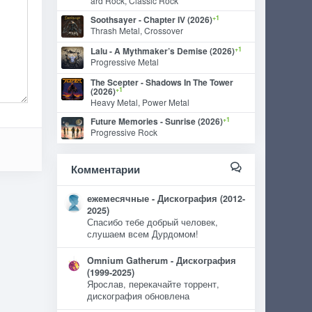
ard Rock, Classic Rock
+1
Soothsayer - Chapter IV (2026)
Thrash Metal, Crossover
+1
Lalu - A Mythmaker’s Demise (2026)
Progressive Metal
The Scepter - Shadows In The Tower
+1
(2026)
Heavy Metal, Power Metal
+1
Future Memories - Sunrise (2026)
Progressive Rock
Комментарии
ежемесячные - Дискография (2012-
2025)
Спасибо тебе добрый человек,
слушаем всем Дурдомом!
Omnium Gatherum - Дискография
(1999-2025)
Ярослав, перекачайте торрент,
дискография обновлена