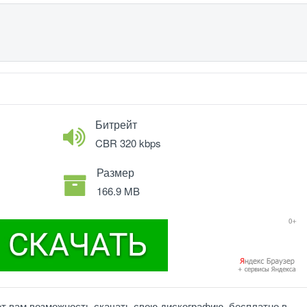
Битрейт
CBR 320 kbps
Размер
166.9 MB
ет вам возможность скачать свою дискографию, бесплатно в