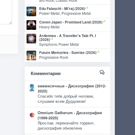
ard Rock, Classic Rock
+1
Edu Falaschi - Mi’raj (2026)
Power Metal, Progressive Metal
+1
Coven Japan - Promised Land (2026)
Heavy Metal
Ardennes - A Traveller's Tale Pt. I
+1
(2026)
Symphonic Power Metal
+1
Future Memories - Sunrise (2026)
Progressive Rock
Комментарии
ежемесячные - Дискография (2012-
2025)
Спасибо тебе добрый человек,
слушаем всем Дурдомом!
Omnium Gatherum - Дискография
(1999-2025)
Ярослав, перекачайте торрент,
дискография обновлена