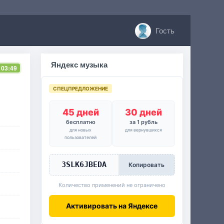
Гость
Яндекс музыка
 03:49
СПЕЦПРЕДЛОЖЕНИЕ
45 дней
30 дней
бесплатно
за 1 рубль
для новых
для вернувшихся
пользователей
3SLK6JBEDA
Копировать
Количество применений не ограничено
Активировать на Яндексе