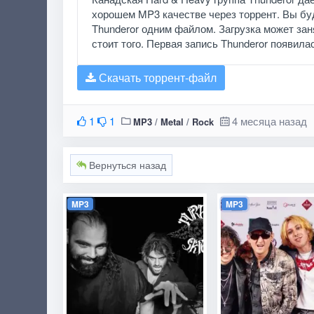
хорошем MP3 качестве через торрент. Вы бу
Thunderor одним файлом. Загрузка может заня
стоит того. Первая запись Thunderor появила
Скачать торрент-файл
1
1
4 месяца назад
MP3
/
Metal
/
Rock
Вернуться назад
MP3
MP3