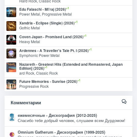
Hard Rock, Classic Rock
+1
Edu Falaschi - Mi’raj (2026)
Power Metal, Progressive Metal
+1
Xandria - Eclipse (Single) (2026)
Gothic Metal
+1
Coven Japan - Promised Land (2026)
Heavy Metal
+1
Ardennes - A Traveller's Tale Pt. I (2026)
Symphonic Power Metal
Nazareth - Greatest Hits (Extended and Remastered, Japan
+1
Edition] (2026)
ard Rock, Classic Rock
+1
Future Memories - Sunrise (2026)
Progressive Rock
Комментарии
ежемесячные - Дискография (2012-2025)
Спасибо тебе добрый человек, слушаем всем Дурдомом!
Omnium Gatherum - Дискография (1999-2025)