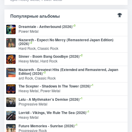
Популярные альбомы
+3
Dreamtale - Aetherbound (2026)
Power Metal
Nazareth - Expect No Mercy (Remastered Japan Edition)
+2
(2026)
Hard Rock, Classic Rock
+2
Sinner - Boom Bang Goodbye (2026)
Heavy Metal, Hard Rock
Nazareth - Greatest Hits (Extended and Remastered, Japan
+2
Edition] (2026)
ard Rock, Classic Rock
+1
The Scepter - Shadows In The Tower (2026)
Heavy Metal, Power Metal
+1
Lalu - A Mythmaker’s Demise (2026)
Progressive Metal
+1
Lorridi - Vikings, We Rule The Sea (2026)
Heavy Metal
+1
Future Memories - Sunrise (2026)
Progressive Rock