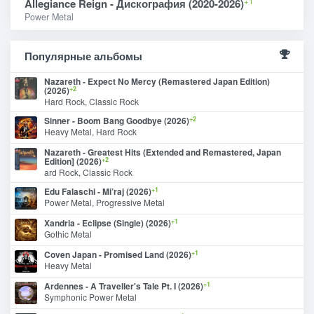
+1
Allegiance Reign - Дискография (2020-2026)
Power Metal
Популярные альбомы
Nazareth - Expect No Mercy (Remastered Japan Edition)
+2
(2026)
Hard Rock, Classic Rock
+2
Sinner - Boom Bang Goodbye (2026)
Heavy Metal, Hard Rock
Nazareth - Greatest Hits (Extended and Remastered, Japan
+2
Edition] (2026)
ard Rock, Classic Rock
+1
Edu Falaschi - Mi’raj (2026)
Power Metal, Progressive Metal
+1
Xandria - Eclipse (Single) (2026)
Gothic Metal
+1
Coven Japan - Promised Land (2026)
Heavy Metal
+1
Ardennes - A Traveller's Tale Pt. I (2026)
Symphonic Power Metal