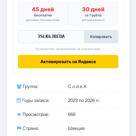
45 дней
30 дней
бесплатно
за 1 рубль
для новых пользователей
для вернувшихся
3SLK6JBEDA
Копировать
Количество применений не ограничено
Активировать на Яндексе
Группа:
C.o.d.e.X
Годы записи:
2023 по 2026 гг.
Просмотров:
668
Страна:
Швеция