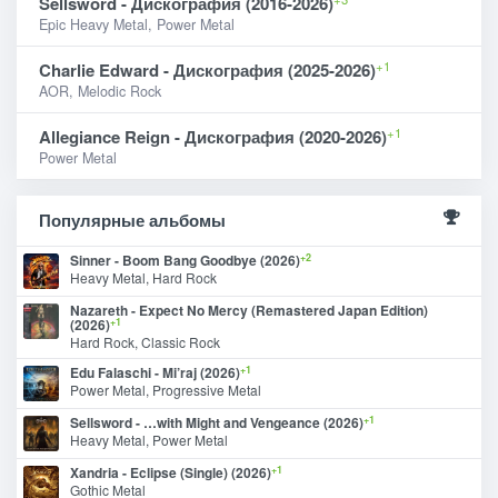
Sellsword - Дискография (2016-2026)
Epic Heavy Metal, Power Metal
+1
Charlie Edward - Дискография (2025-2026)
AOR, Melodic Rock
+1
Allegiance Reign - Дискография (2020-2026)
Power Metal
Популярные альбомы
+2
Sinner - Boom Bang Goodbye (2026)
Heavy Metal, Hard Rock
Nazareth - Expect No Mercy (Remastered Japan Edition)
+1
(2026)
Hard Rock, Classic Rock
+1
Edu Falaschi - Mi’raj (2026)
Power Metal, Progressive Metal
+1
Sellsword - …with Might and Vengeance (2026)
Heavy Metal, Power Metal
+1
Xandria - Eclipse (Single) (2026)
Gothic Metal