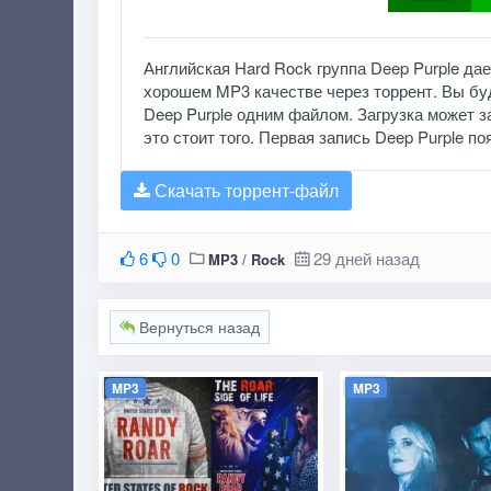
Английская Hard Rock группа Deep Purple да
хорошем MP3 качестве через торрент. Вы бу
Deep Purple одним файлом. Загрузка может за
это стоит того. Первая запись Deep Purple п
Скачать торрент-файл
6
0
29 дней назад
MP3
/
Rock
Вернуться назад
MP3
MP3