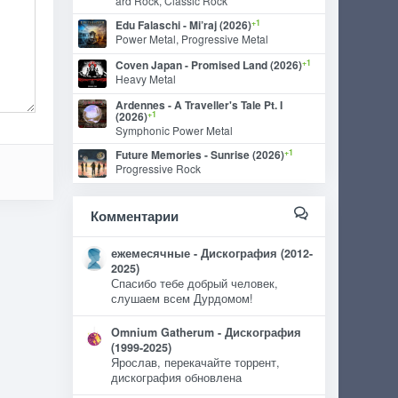
ard Rock, Classic Rock
+1
Edu Falaschi - Mi’raj (2026)
Power Metal, Progressive Metal
+1
Coven Japan - Promised Land (2026)
Heavy Metal
Ardennes - A Traveller's Tale Pt. I
+1
(2026)
Symphonic Power Metal
+1
Future Memories - Sunrise (2026)
Progressive Rock
Комментарии
ежемесячные - Дискография (2012-
2025)
Спасибо тебе добрый человек,
слушаем всем Дурдомом!
Omnium Gatherum - Дискография
(1999-2025)
Ярослав, перекачайте торрент,
дискография обновлена