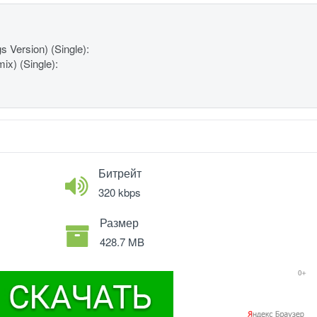
 Version) (Single):
ix) (Single):
Битрейт
320 kbps
Размер
428.7 MB