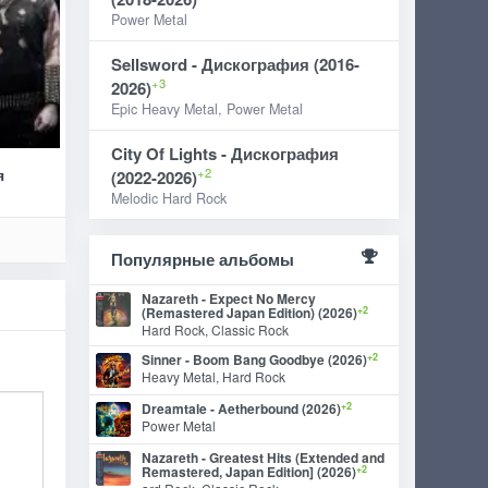
Power Metal
Sellsword - Дискография (2016-
+3
2026)
Epic Heavy Metal, Power Metal
City Of Lights - Дискография
+2
я
(2022-2026)
Melodic Hard Rock
Популярные альбомы
Nazareth - Expect No Mercy
+2
(Remastered Japan Edition) (2026)
Hard Rock, Classic Rock
+2
Sinner - Boom Bang Goodbye (2026)
Heavy Metal, Hard Rock
+2
Dreamtale - Aetherbound (2026)
Power Metal
Nazareth - Greatest Hits (Extended and
+2
Remastered, Japan Edition] (2026)