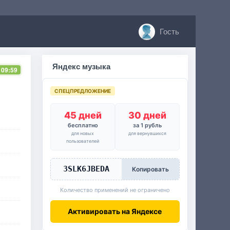
Гость
Яндекс музыка
 09:59
СПЕЦПРЕДЛОЖЕНИЕ
45 дней
30 дней
бесплатно
за 1 рубль
для новых
для вернувшихся
пользователей
3SLK6JBEDA
Копировать
Количество применений не ограничено
Активировать на Яндексе