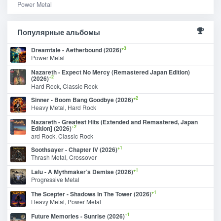
Power Metal
Популярные альбомы
+3
Dreamtale - Aetherbound (2026)
Power Metal
Nazareth - Expect No Mercy (Remastered Japan Edition)
+2
(2026)
Hard Rock, Classic Rock
+2
Sinner - Boom Bang Goodbye (2026)
Heavy Metal, Hard Rock
Nazareth - Greatest Hits (Extended and Remastered, Japan
+2
Edition] (2026)
ard Rock, Classic Rock
+1
Soothsayer - Chapter IV (2026)
Thrash Metal, Crossover
+1
Lalu - A Mythmaker’s Demise (2026)
Progressive Metal
+1
The Scepter - Shadows In The Tower (2026)
Heavy Metal, Power Metal
+1
Future Memories - Sunrise (2026)