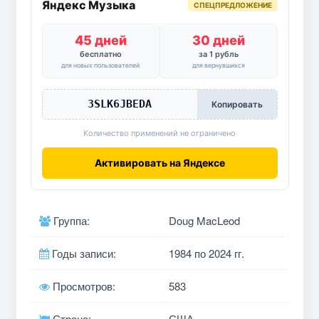
Яндекс Музыка
СПЕЦПРЕДЛОЖЕНИЕ
45 дней
30 дней
бесплатно
за 1 рубль
для новых пользователей
для вернувшихся
3SLK6JBEDA
Копировать
Количество применений не ограничено
Активировать на Яндексе
Группа:
Doug MacLeod
Годы записи:
1984 по 2024 гг.
Просмотров:
583
Страна:
США