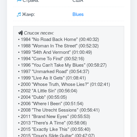
Жанр:
Blues
Список песен:
• 1984 "No Road Back Home" (00:40:32)
• 1988 "Woman In The Street" (00:52:32)
• 1989 "54th And Vermont" (01:00:49)
• 1994 "Come To Find" (00:52:16)
• 1996 "You Can't Take My Blues" (00:58:27)
• 1997 "Unmarked Road" (00:54:37)
• 1999 "Live As It Gets" (01:08:41)
• 2000 "Whose Truth, Whose Lies?" (01:02:41)
• 2002 "A Little Sin" (00:56:04)
• 2004 "Dubb" (00:55:05)
• 2006 "Where I Been" (00:51:54)
• 2008 "The Utrecht Sessions" (00:56:41)
• 2011 "Brand New Eyes" (00:55:53)
• 2013 "There's A Time" (00:58:06)
• 2015 "Exactly Like This" (00:55:40)
• 2015 "Doug's Slide Guitar" (00:47:07)