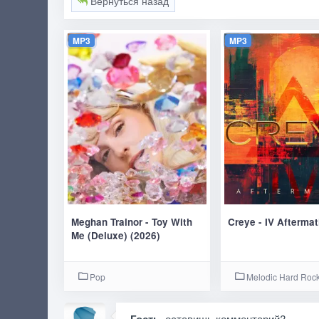
Вернуться назад
MP3
MP3
Meghan Trainor - Toy With
Creye - IV Aftermat
Me (Deluxe) (2026)
Pop
Melodic Hard Roc
, оставишь комментарий?