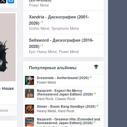
Power Metal
Xandria - Дискография (2001-
+3
2026)
Gothic Metal, Symphonic Metal
Sellsword - Дискография (2016-
+3
2026)
Epic Heavy Metal, Power Metal
Популярные альбомы
+3
Dreamtale - Aetherbound (2026)
Power Metal
 - House
Nazareth - Expect No Mercy
+2
(Remastered Japan Edition) (2026)
Hard Rock, Classic Rock
+2
Sinner - Boom Bang Goodbye (2026)
lcore
Heavy Metal, Hard Rock
Nazareth - Greatest Hits (Extended and
+2
Remastered, Japan Edition] (2026)