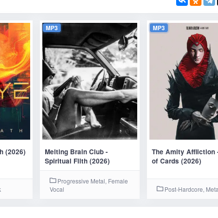
MP3
MP3
h (2026)
Melting Brain Club -
The Amity Affliction
Spiritual Filth (2026)
of Cards (2026)
Progressive Metal, Female
k
Vocal
Post-Hardcore, Meta