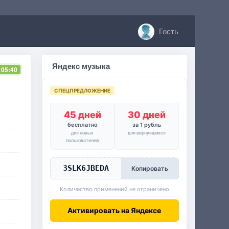
Гость
Яндекс музыка
 05:40
СПЕЦПРЕДЛОЖЕНИЕ
45 дней
30 дней
бесплатно
за 1 рубль
для новых
для вернувшихся
пользователей
3SLK6JBEDA
Копировать
Количество применений не ограничено
Активировать на Яндексе