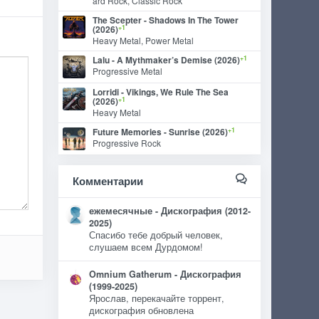
ard Rock, Classic Rock
The Scepter - Shadows In The Tower
+1
(2026)
Heavy Metal, Power Metal
+1
Lalu - A Mythmaker’s Demise (2026)
Progressive Metal
Lorridi - Vikings, We Rule The Sea
+1
(2026)
Heavy Metal
+1
Future Memories - Sunrise (2026)
Progressive Rock
Комментарии
ежемесячные - Дискография (2012-
2025)
Спасибо тебе добрый человек,
слушаем всем Дурдомом!
Omnium Gatherum - Дискография
(1999-2025)
Ярослав, перекачайте торрент,
дискография обновлена