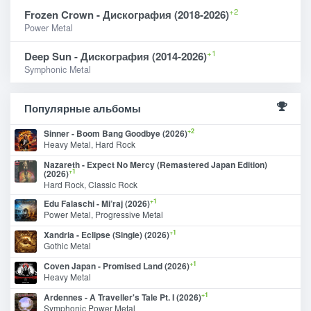
+2
Frozen Crown - Дискография (2018-2026)
Power Metal
+1
Deep Sun - Дискография (2014-2026)
Symphonic Metal
Популярные альбомы
+2
Sinner - Boom Bang Goodbye (2026)
Heavy Metal, Hard Rock
Nazareth - Expect No Mercy (Remastered Japan Edition)
+1
(2026)
Hard Rock, Classic Rock
+1
Edu Falaschi - Mi’raj (2026)
Power Metal, Progressive Metal
+1
Xandria - Eclipse (Single) (2026)
Gothic Metal
+1
Coven Japan - Promised Land (2026)
Heavy Metal
+1
Ardennes - A Traveller's Tale Pt. I (2026)
Symphonic Power Metal