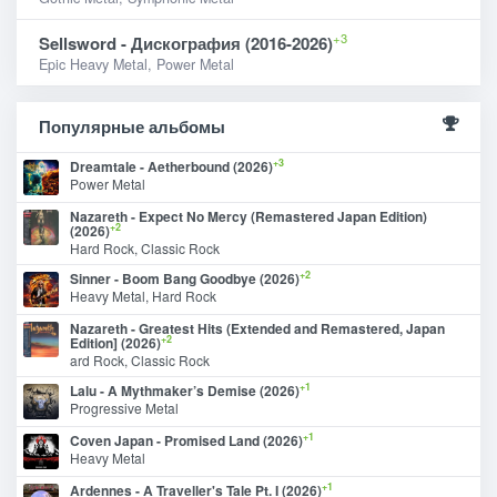
+3
Sellsword - Дискография (2016-2026)
Epic Heavy Metal, Power Metal
Популярные альбомы
+3
Dreamtale - Aetherbound (2026)
Power Metal
Nazareth - Expect No Mercy (Remastered Japan Edition)
+2
(2026)
Hard Rock, Classic Rock
+2
Sinner - Boom Bang Goodbye (2026)
Heavy Metal, Hard Rock
Nazareth - Greatest Hits (Extended and Remastered, Japan
+2
Edition] (2026)
ard Rock, Classic Rock
+1
Lalu - A Mythmaker’s Demise (2026)
Progressive Metal
+1
Coven Japan - Promised Land (2026)
Heavy Metal
+1
Ardennes - A Traveller's Tale Pt. I (2026)