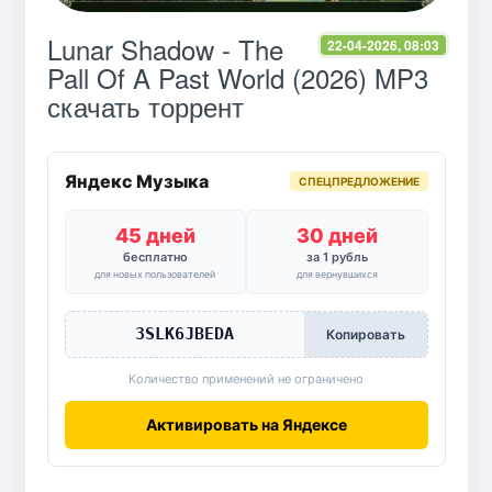
Lunar Shadow - The
22-04-2026, 08:03
Pall Of A Past World (2026) MP3
скачать торрент
Яндекс Музыка
СПЕЦПРЕДЛОЖЕНИЕ
45 дней
30 дней
бесплатно
за 1 рубль
для новых пользователей
для вернувшихся
3SLK6JBEDA
Копировать
Количество применений не ограничено
Активировать на Яндексе