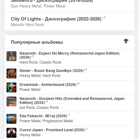
Epic Heavy Metal, Power Metal
+2
City Of Lights - Дискография (2022-2026)
Melodic Hard Rock
Популярные альбомы
Nazareth - Expect No Mercy (Remastered Japan Edition)
+2
(2026)
Hard Rock, Classic Rock
+2
Sinner - Boom Bang Goodbye (2026)
Heavy Metal, Hard Rock
+2
Dreamtale - Aetherbound (2026)
Power Metal
Nazareth - Greatest Hits (Extended and Remastered, Japan
+2
Edition] (2026)
ard Rock, Classic Rock
+1
Edu Falaschi - Mi’raj (2026)
Power Metal, Progressive Metal
+1
Coven Japan - Promised Land (2026)
Heavy Metal