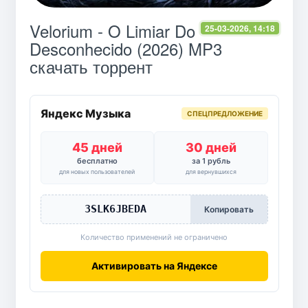
Velorium - O Limiar Do
25-03-2026, 14:18
Desconhecido (2026) MP3
скачать торрент
Яндекс Музыка
СПЕЦПРЕДЛОЖЕНИЕ
45 дней
30 дней
бесплатно
за 1 рубль
для новых пользователей
для вернувшихся
3SLK6JBEDA
Копировать
Количество применений не ограничено
Активировать на Яндексе