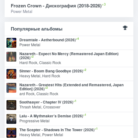
+3
Frozen Crown - Дискография (2018-2026)
Power Metal
Популярные альбомы
+4
Dreamtale - Aetherbound (2026)
Power Metal
Nazareth - Expect No Mercy (Remastered Japan Edition)
+2
(2026)
Hard Rock, Classic Rock
+2
Sinner - Boom Bang Goodbye (2026)
Heavy Metal, Hard Rock
Nazareth - Greatest Hits (Extended and Remastered, Japan
+2
Edition] (2026)
ard Rock, Classic Rock
+1
Soothsayer - Chapter IV (2026)
Thrash Metal, Crossover
+1
Lalu - A Mythmaker’s Demise (2026)
Progressive Metal
+1
The Scepter - Shadows In The Tower (2026)
Heavy Metal, Power Metal