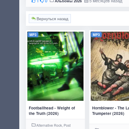
1
0
5 месяцев назад
Альбомы 2026
Вернуться назад
MP3
MP3
Footballhead - Weight of
Hornblower - The L
the Truth (2026)
Trumpeter (2026)
Alternative Rock, Post