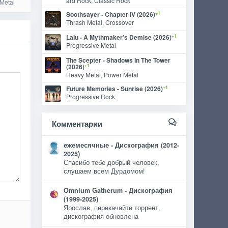
ard Rock, Classic Rock
Metal
+1
Soothsayer - Chapter IV (2026)
Thrash Metal, Crossover
+1
Lalu - A Mythmaker’s Demise (2026)
Progressive Metal
The Scepter - Shadows In The Tower
+1
(2026)
Heavy Metal, Power Metal
+1
Future Memories - Sunrise (2026)
Progressive Rock
Комментарии
ежемесячные - Дискография (2012-
2025)
Спасибо тебе добрый человек,
слушаем всем Дурдомом!
Omnium Gatherum - Дискография
(1999-2025)
Ярослав, перекачайте торрент,
дискография обновлена