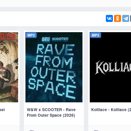
MP3
MP3
ast
W&W x SCOOTER - Rave
Kolliace - Kolliace (
From Outer Space (2026)