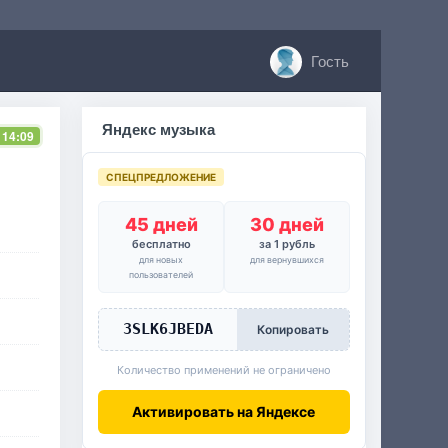
Гость
Яндекс музыка
 14:09
СПЕЦПРЕДЛОЖЕНИЕ
45 дней
30 дней
бесплатно
за 1 рубль
для новых
для вернувшихся
пользователей
3SLK6JBEDA
Копировать
Количество применений не ограничено
Активировать на Яндексе