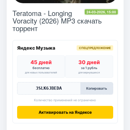
Teratoma - Longing
24-03-2026, 15:00
Voracity (2026) MP3 скачать
торрент
Яндекс Музыка
СПЕЦПРЕДЛОЖЕНИЕ
45 дней
30 дней
бесплатно
за 1 рубль
для новых пользователей
для вернувшихся
3SLK6JBEDA
Копировать
Количество применений не ограничено
Активировать на Яндексе