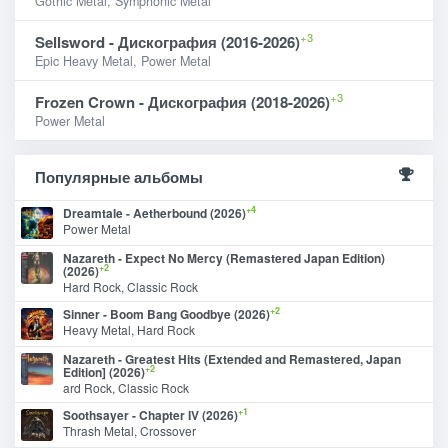
Gothic Metal, Symphonic Metal
+3
Sellsword - Дискография (2016-2026)
Epic Heavy Metal, Power Metal
+3
Frozen Crown - Дискография (2018-2026)
Power Metal
Популярные альбомы
+4
Dreamtale - Aetherbound (2026)
Power Metal
Nazareth - Expect No Mercy (Remastered Japan Edition)
+2
(2026)
Hard Rock, Classic Rock
+2
Sinner - Boom Bang Goodbye (2026)
Heavy Metal, Hard Rock
Nazareth - Greatest Hits (Extended and Remastered, Japan
+2
Edition] (2026)
ard Rock, Classic Rock
+1
Soothsayer - Chapter IV (2026)
Thrash Metal, Crossover