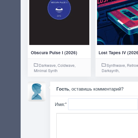
Obscura Pulse I (2026)
Lost Tapes IV (202
Darkwave, Coldwave,
Synthwave, Retro
Minimal Synth
Darksynth,
Гость
, оставишь комментарий?
Имя:
*