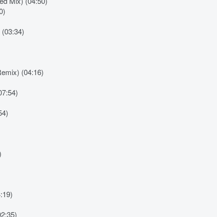
ed Mix) (04:50)
0)
 (03:34)
Remix) (04:16)
07:54)
54)
)
:19)
02:35)