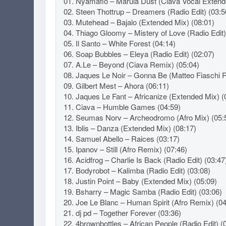
01. Nyamaflo – Marula Dust (Ciava Vocal Extend
02. Steen Thottrup – Dreamers (Radio Edit) (03:5
03. Mutehead – Bajalo (Extended Mix) (08:01)
04. Thiago Gloomy – Mistery of Love (Radio Edit)
05. Il Santo – White Forest (04:14)
06. Soap Bubbles – Eleya (Radio Edit) (02:07)
07. A.Le – Beyond (Ciava Remix) (05:04)
08. Jaques Le Noir – Gonna Be (Matteo Fiaschi 
09. Gilbert Mest – Ahora (06:11)
10. Jaques Le Fant – Africanize (Extended Mix) (
11. Ciava – Humble Games (04:59)
12. Seumas Norv – Archeodromo (Afro Mix) (05:
13. Iblis – Danza (Extended Mix) (08:17)
14. Samuel Abello – Raices (03:17)
15. Ipanov – Still (Afro Remix) (07:46)
16. Acidfrog – Charlie Is Back (Radio Edit) (03:47
17. Bodyrobot – Kalimba (Radio Edit) (03:08)
18. Justin Point – Baby (Extended Mix) (05:09)
19. Bsharry – Magic Samba (Radio Edit) (03:06)
20. Joe Le Blanc – Human Spirit (Afro Remix) (04
21. dj pd – Together Forever (03:36)
22. 4brownbottles – African People (Radio Edit) (