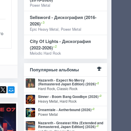
Power Metal
Sellsword - Дискография (2016-
+3
2026)
Epic Heavy Metal, Power Metal
то
City Of Lights - Дискография
+2
(2022-2026)
Melodic Hard Rock
Популярные альбомы
Nazareth - Expect No Mercy
+2
(Remastered Japan Edition) (2026)
Hard Rock, Classic Rock
+2
Sinner - Boom Bang Goodbye (2026)
Heavy Metal, Hard Rock
+2
Dreamtale - Aetherbound (2026)
Power Metal
Nazareth - Greatest Hits (Extended and
+2
Remastered, Japan Edition] (2026)