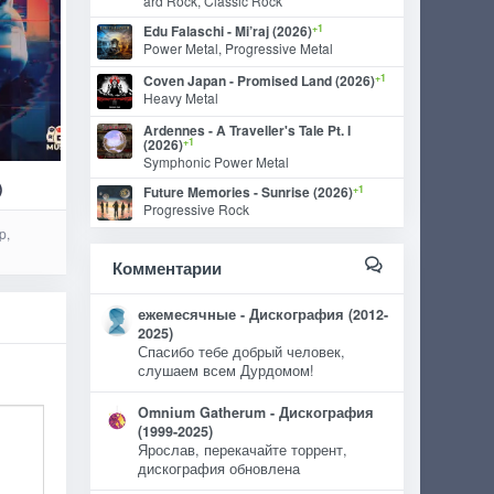
ard Rock, Classic Rock
+1
Edu Falaschi - Mi’raj (2026)
Power Metal, Progressive Metal
+1
Coven Japan - Promised Land (2026)
Heavy Metal
Ardennes - A Traveller's Tale Pt. I
+1
(2026)
Symphonic Power Metal
)
+1
Future Memories - Sunrise (2026)
Progressive Rock
p,
Комментарии
ежемесячные - Дискография (2012-
2025)
Спасибо тебе добрый человек,
слушаем всем Дурдомом!
Omnium Gatherum - Дискография
(1999-2025)
Ярослав, перекачайте торрент,
дискография обновлена