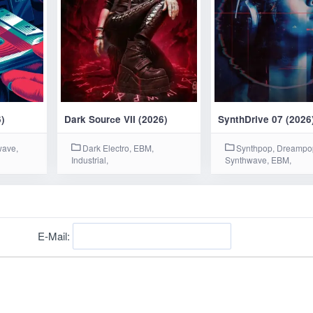
6)
Dark Sourсe VII (2026)
SynthDrive 07 (2026
wave,
Dark Electro, EBM,
Synthpop, Dreampo
Industrial,
Synthwave, EBM,
E-Mail: