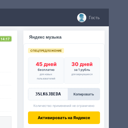
Гость
Яндекс музыка
 14:17
СПЕЦПРЕДЛОЖЕНИЕ
45 дней
30 дней
бесплатно
за 1 рубль
для новых
для вернувшихся
пользователей
3SLK6JBEDA
Копировать
Количество применений не ограничено
Активировать на Яндексе