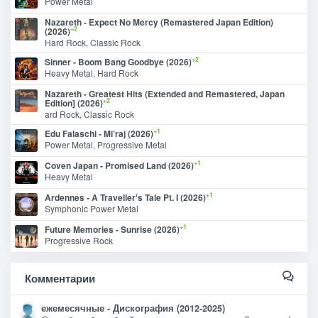
Power Metal
Nazareth - Expect No Mercy (Remastered Japan Edition)
+2
(2026)
Hard Rock, Classic Rock
+2
Sinner - Boom Bang Goodbye (2026)
Heavy Metal, Hard Rock
Nazareth - Greatest Hits (Extended and Remastered, Japan
+2
Edition] (2026)
ard Rock, Classic Rock
+1
Edu Falaschi - Mi’raj (2026)
Power Metal, Progressive Metal
+1
Coven Japan - Promised Land (2026)
Heavy Metal
+1
Ardennes - A Traveller's Tale Pt. I (2026)
Symphonic Power Metal
+1
Future Memories - Sunrise (2026)
Progressive Rock
Комментарии
ежемесячные - Дискография (2012-2025)