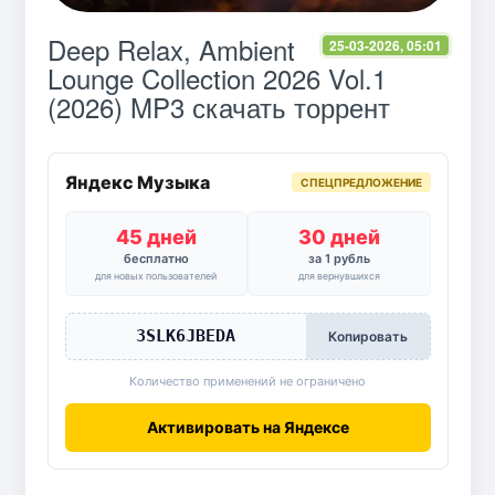
Deep Relax, Ambient
25-03-2026, 05:01
Lounge Collection 2026 Vol.1
(2026) MP3 скачать торрент
Яндекс Музыка
СПЕЦПРЕДЛОЖЕНИЕ
45 дней
30 дней
бесплатно
за 1 рубль
для новых пользователей
для вернувшихся
3SLK6JBEDA
Копировать
Количество применений не ограничено
Активировать на Яндексе