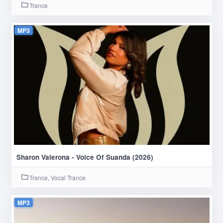
Trance
MP3
Sharon Valerona - Voice Of Suanda (2026)
Trance, Vocal Trance
MP3