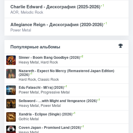
+1
Charlie Edward - Дискография (2025-2026)
AOR, Melodic Rock
+1
Allegiance Reign - Дискография (2020-2026)
Power Metal
Популярные альбомы
+2
Sinner - Boom Bang Goodbye (2026)
Heavy Metal, Hard Rock
Nazareth - Expect No Mercy (Remastered Japan Edition)
+1
(2026)
Hard Rock, Classic Rock
+1
Edu Falaschi - Mi’raj (2026)
Power Metal, Progressive Metal
+1
Sellsword - …with Might and Vengeance (2026)
Heavy Metal, Power Metal
+1
Xandria - Eclipse (Single) (2026)
Gothic Metal
+1
Coven Japan - Promised Land (2026)
Heavy Metal