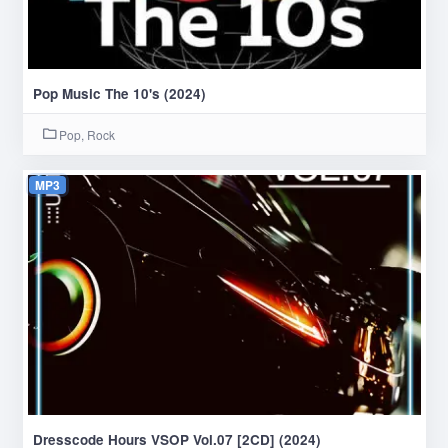
Pop Music The 10's (2024)
Pop, Rock
MP3
Dresscode Hours VSOP Vol.07 [2CD] (2024)