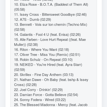
10. Eliza Rose - B.O.T.A. (Baddest of Them All)
(05:58)
11. Issey Cross - Bittersweet Goodbye (02:46)
12. A7S - Dumb (02:29)
13. Bennett - Vois sur ton chemin (Techno Mix)
(02:58)
14. Galantis - Fool 4 U (feat. Enisa) (02:26)
15. Alle Farben - Love Hurt Repeat ((feat. Mae
Muller)) (02:38)
16. Riton - Where You Want (02:18)
17. Oliver Tree - Miss You (Remix) (02:51)
18. Robin Schulz - On Repeat (03:10)
19. NEIKED - You're Hired (feat. Ayra Starr)
(02:59)
20. Skrillex - Fine Day Anthem (03:13)
21. Nathan Dawe - Oh Baby (feat. bshp & Issey
Cross) (02:28)
22. Joel Corry - Drinkin' (02:29)
23. Damian Force - Gotta Believe (02:54)
24. Sonny Fodera - Wired (03:22)
25. The Blessed Madonna - Mercy (feat. Jacob