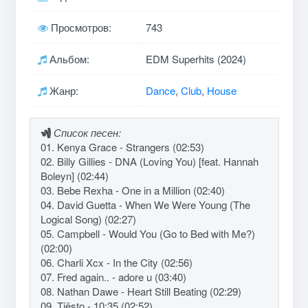
Просмотров:
743
Альбом:
EDM Superhits (2024)
Жанр:
Dance
,
Club
,
House
Список песен:
01. Kenya Grace - Strangers (02:53)
02. Billy Gillies - DNA (Loving You) [feat. Hannah
Boleyn] (02:44)
03. Bebe Rexha - One in a Million (02:40)
04. David Guetta - When We Were Young (The
Logical Song) (02:27)
05. Campbell - Would You (Go to Bed with Me?)
(02:00)
06. Charli Xcx - In the City (02:56)
07. Fred again.. - adore u (03:40)
08. Nathan Dawe - Heart Still Beating (02:29)
09. Tiësto - 10:35 (02:52)