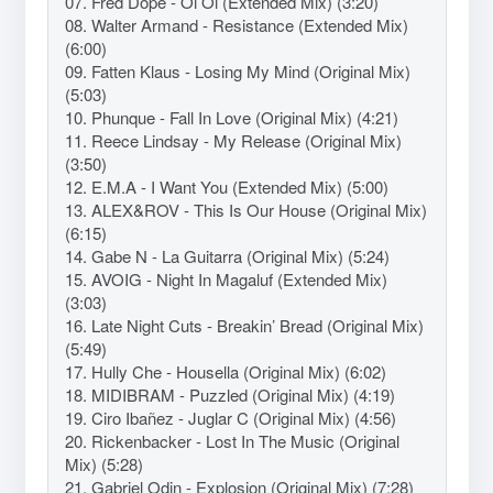
07. Fred Dope - Oi Oi (Extended Mix) (3:20)
08. Walter Armand - Resistance (Extended Mix)
(6:00)
09. Fatten Klaus - Losing My Mind (Original Mix)
(5:03)
10. Phunque - Fall In Love (Original Mix) (4:21)
11. Reece Lindsay - My Release (Original Mix)
(3:50)
12. E.M.A - I Want You (Extended Mix) (5:00)
13. ALEX&ROV - This Is Our House (Original Mix)
(6:15)
14. Gabe N - La Guitarra (Original Mix) (5:24)
15. AVOIG - Night In Magaluf (Extended Mix)
(3:03)
16. Late Night Cuts - Breakin’ Bread (Original Mix)
(5:49)
17. Hully Che - Housella (Original Mix) (6:02)
18. MIDIBRAM - Puzzled (Original Mix) (4:19)
19. Ciro Ibañez - Juglar C (Original Mix) (4:56)
20. Rickenbacker - Lost In The Music (Original
Mix) (5:28)
21. Gabriel Odin - Explosion (Original Mix) (7:28)