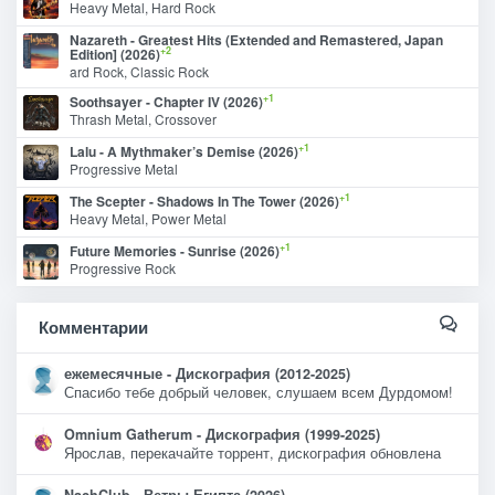
Heavy Metal, Hard Rock
Nazareth - Greatest Hits (Extended and Remastered, Japan
+2
Edition] (2026)
ard Rock, Classic Rock
+1
Soothsayer - Chapter IV (2026)
Thrash Metal, Crossover
+1
Lalu - A Mythmaker’s Demise (2026)
Progressive Metal
+1
The Scepter - Shadows In The Tower (2026)
Heavy Metal, Power Metal
+1
Future Memories - Sunrise (2026)
Progressive Rock
Комментарии
ежемесячные - Дискография (2012-2025)
Спасибо тебе добрый человек, слушаем всем Дурдомом!
Omnium Gatherum - Дискография (1999-2025)
Ярослав, перекачайте торрент, дискография обновлена
NachClub - Ветры Египта (2026)