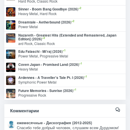
Hard Rock, Classic Rock
+2
Sinner - Boom Bang Goodbye (2026)
Heavy Metal, Hard Rock
+2
Dreamtale - Aetherbound (2026)
Power Metal
Nazareth - Greatest Hits (Extended and Remastered, Japan
+2
Edition] (2026)
ard Rock, Classic Rock
+1
Edu Falaschi - Mi’raj (2026)
Power Metal, Progressive Metal
+1
Coven Japan - Promised Land (2026)
Heavy Metal
+1
Ardennes - A Traveller's Tale Pt. I (2026)
Symphonic Power Metal
+1
Future Memories - Sunrise (2026)
Progressive Rock
Комментарии
ежемесячные - Дискография (2012-2025)
Спасибо тебе добрый человек, слушаем всем Дурдомом!