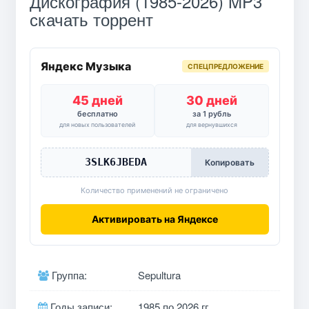
Дискография (1985-2026) MP3
скачать торрент
Яндекс Музыка
СПЕЦПРЕДЛОЖЕНИЕ
45 дней
30 дней
бесплатно
за 1 рубль
для новых пользователей
для вернувшихся
3SLK6JBEDA
Копировать
Количество применений не ограничено
Активировать на Яндексе
Группа:
Sepultura
Годы записи:
1985 по 2026 гг.