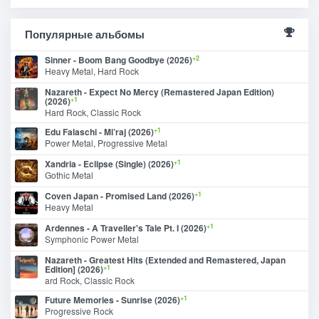
Популярные альбомы
+2
Sinner - Boom Bang Goodbye (2026)
Heavy Metal, Hard Rock
Nazareth - Expect No Mercy (Remastered Japan Edition)
+1
(2026)
Hard Rock, Classic Rock
+1
Edu Falaschi - Mi’raj (2026)
Power Metal, Progressive Metal
+1
Xandria - Eclipse (Single) (2026)
Gothic Metal
+1
Coven Japan - Promised Land (2026)
Heavy Metal
+1
Ardennes - A Traveller's Tale Pt. I (2026)
Symphonic Power Metal
Nazareth - Greatest Hits (Extended and Remastered, Japan
+1
Edition] (2026)
ard Rock, Classic Rock
+1
Future Memories - Sunrise (2026)
Progressive Rock