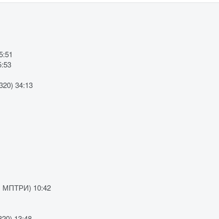
5:51
5:53
320) 34:13
3, МПТРИ) 10:42
320) 13:48