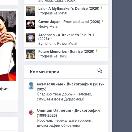
ard Rock, Classic Rock
+1
Lalu - A Mythmaker’s Demise (2026)
Progressive Metal
+1
Coven Japan - Promised Land (2026)
Heavy Metal
Ardennes - A Traveller's Tale Pt. I
+1
(2026)
Symphonic Power Metal
+1
Future Memories - Sunrise (2026)
Progressive Rock
Комментарии
ежемесячные - Дискография (2012-
афия
2025)
Спасибо тебе добрый человек,
слушаем всем Дурдомом!
Omnium Gatherum - Дискография
(1999-2025)
Ярослав, перекачайте торрент,
дискография обновлена