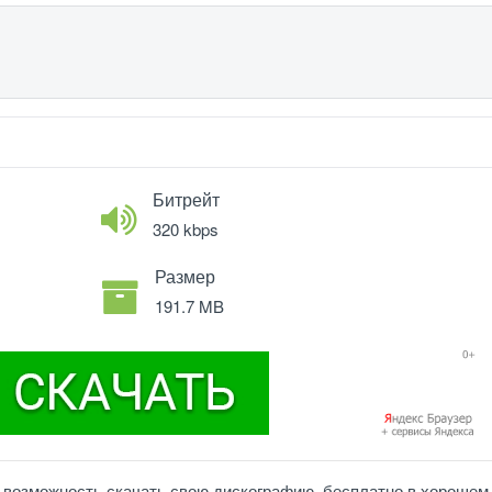
Битрейт
320 kbps
Размер
191.7 MB
м возможность скачать свою дискографию, бесплатно в хорошем