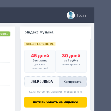
Гость
Яндекс музыка
 04:50
СПЕЦПРЕДЛОЖЕНИЕ
45 дней
30 дней
бесплатно
за 1 рубль
для новых
для вернувшихся
пользователей
3SLK6JBEDA
Копировать
Количество применений не ограничено
Активировать на Яндексе