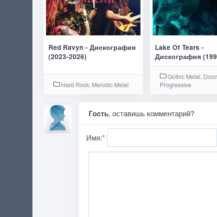
Red Ravyn - Дискография
Lake Of Tears -
(2023-2026)
Дискография (199
Gothic Metal, Doo
Hard Rock, Melodic Metal
Progressive
Гость
, оставишь комментарий?
Имя:
*