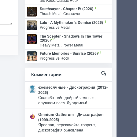
ard Rock, Classic Rock
+1
Soothsayer - Chapter IV (2026)
Thrash Metal, Crossover
+1
Lalu - A Mythmaker’s Demise (2026)
Progressive Metal
The Scepter - Shadows In The Tower
+1
(2026)
Heavy Metal, Power Metal
+1
Future Memories - Sunrise (2026)
Progressive Rock
Комментарии
ежемесячные - Дискография (2012-
2025)
Спасибо тебе добрый человек,
слушаем всем Дурдомом!
Omnium Gatherum - Дискография
(1999-2025)
Ярослав, перекачайте торрент,
дискография обновлена