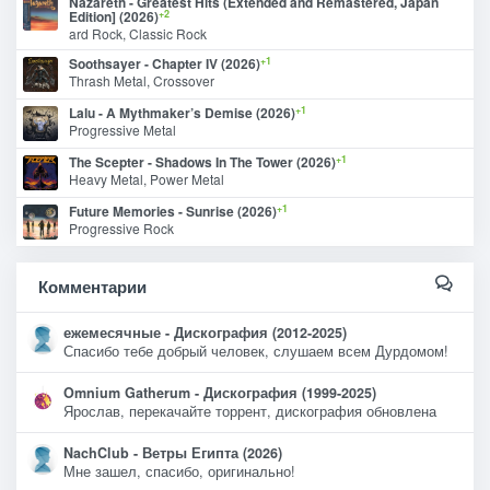
Nazareth - Greatest Hits (Extended and Remastered, Japan
+2
Edition] (2026)
ard Rock, Classic Rock
+1
Soothsayer - Chapter IV (2026)
Thrash Metal, Crossover
+1
Lalu - A Mythmaker’s Demise (2026)
Progressive Metal
+1
The Scepter - Shadows In The Tower (2026)
Heavy Metal, Power Metal
+1
Future Memories - Sunrise (2026)
Progressive Rock
Комментарии
ежемесячные - Дискография (2012-2025)
Спасибо тебе добрый человек, слушаем всем Дурдомом!
Omnium Gatherum - Дискография (1999-2025)
Ярослав, перекачайте торрент, дискография обновлена
NachClub - Ветры Египта (2026)
Мне зашел, спасибо, оригинально!