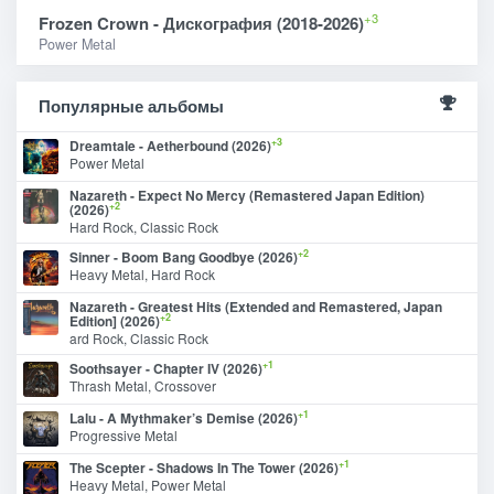
+3
Frozen Crown - Дискография (2018-2026)
Power Metal
Популярные альбомы
+3
Dreamtale - Aetherbound (2026)
Power Metal
Nazareth - Expect No Mercy (Remastered Japan Edition)
+2
(2026)
Hard Rock, Classic Rock
+2
Sinner - Boom Bang Goodbye (2026)
Heavy Metal, Hard Rock
Nazareth - Greatest Hits (Extended and Remastered, Japan
+2
Edition] (2026)
ard Rock, Classic Rock
+1
Soothsayer - Chapter IV (2026)
Thrash Metal, Crossover
+1
Lalu - A Mythmaker’s Demise (2026)
Progressive Metal
+1
The Scepter - Shadows In The Tower (2026)
Heavy Metal, Power Metal