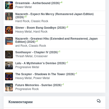
+4
Dreamtale - Aetherbound (2026)
Power Metal
Nazareth - Expect No Mercy (Remastered Japan Edition)
+2
(2026)
Hard Rock, Classic Rock
+2
Sinner - Boom Bang Goodbye (2026)
Heavy Metal, Hard Rock
Nazareth - Greatest Hits (Extended and Remastered, Japan
+2
Edition] (2026)
ard Rock, Classic Rock
+1
Soothsayer - Chapter IV (2026)
Thrash Metal, Crossover
+1
Lalu - A Mythmaker’s Demise (2026)
Progressive Metal
+1
The Scepter - Shadows In The Tower (2026)
Heavy Metal, Power Metal
+1
Future Memories - Sunrise (2026)
Progressive Rock
Комментарии