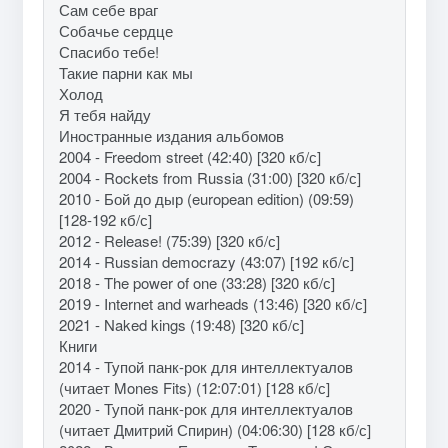
Сам себе враг
Собачье сердце
Спасибо тебе!
Такие парни как мы
Холод
Я тебя найду
Иностранные издания альбомов
2004 - Freedom street (42:40) [320 кб/с]
2004 - Rockets from Russia (31:00) [320 кб/с]
2010 - Бой до дыр (european edition) (09:59)
[128-192 кб/с]
2012 - Release! (75:39) [320 кб/с]
2014 - Russian democrazy (43:07) [192 кб/с]
2018 - The power of one (33:28) [320 кб/с]
2019 - Internet and warheads (13:46) [320 кб/с]
2021 - Naked kings (19:48) [320 кб/с]
Книги
2014 - Тупой панк-рок для интеллектуалов
(читает Mones Fits) (12:07:01) [128 кб/с]
2020 - Тупой панк-рок для интеллектуалов
(читает Дмитрий Спирин) (04:06:30) [128 кб/с]