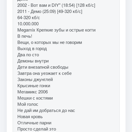
2002 - Вот вам и DIY" (18:54) [128 кб/с]
2011 - Демо (25:09) [49-320 кб/с]
64-320 кб/с
10.000.000
Megamix Крепкие зубы и острые когти
В печь!
Вещи, о которых мы не говорим
Выход в город
Два по сто
Демоны внутри
Дети внезапной свободы
Завтра она уезжает к себе
Законы джунглей
Крысиные гонки
Мегамикс 2006
Мешки с костями
Мой голос
Не дай им добраться до нас
Новая кровь
Отличные парни
Просто сделай это