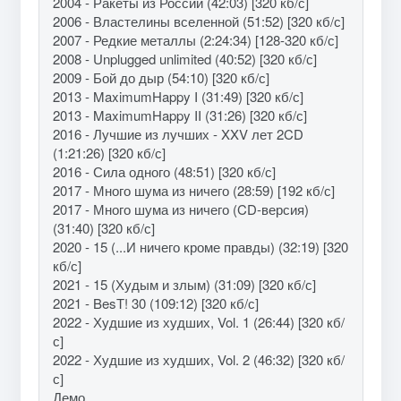
2004 - Ракеты из России (42:03) [320 кб/с]
2006 - Властелины вселенной (51:52) [320 кб/с]
2007 - Редкие металлы (2:24:34) [128-320 кб/с]
2008 - Unplugged unlimited (40:52) [320 кб/с]
2009 - Бой до дыр (54:10) [320 кб/с]
2013 - MaximumHappy I (31:49) [320 кб/с]
2013 - MaximumHappy II (31:26) [320 кб/с]
2016 - Лучшие из лучших - XXV лет 2CD
(1:21:26) [320 кб/с]
2016 - Сила одного (48:51) [320 кб/с]
2017 - Много шума из ничего (28:59) [192 кб/с]
2017 - Много шума из ничего (CD-версия)
(31:40) [320 кб/с]
2020 - 15 (...И ничего кроме правды) (32:19) [320
кб/с]
2021 - 15 (Худым и злым) (31:09) [320 кб/с]
2021 - BesТ! 30 (109:12) [320 кб/с]
2022 - Худшие из худших, Vol. 1 (26:44) [320 кб/
с]
2022 - Худшие из худших, Vol. 2 (46:32) [320 кб/
с]
Демо