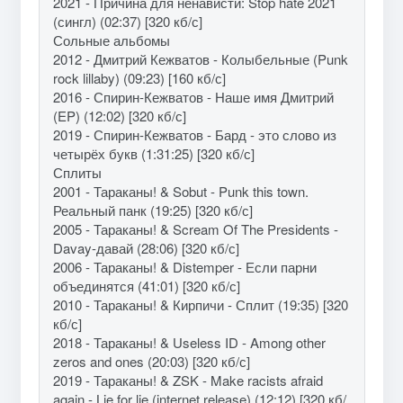
2021 - Причина для ненависти: Stop hate 2021
(сингл) (02:37) [320 кб/с]
Сольные альбомы
2012 - Дмитрий Кежватов - Колыбельные (Punk
rock lillaby) (09:23) [160 кб/с]
2016 - Спирин-Кежватов - Наше имя Дмитрий
(EP) (12:02) [320 кб/с]
2019 - Спирин-Кежватов - Бард - это слово из
четырёх букв (1:31:25) [320 кб/с]
Сплиты
2001 - Тараканы! & Sobut - Punk this town.
Реальный панк (19:25) [320 кб/с]
2005 - Тараканы! & Scream Of The Presidents -
Davay-давай (28:06) [320 кб/с]
2006 - Тараканы! & Distemper - Если парни
объединятся (41:01) [320 кб/с]
2010 - Тараканы! & Кирпичи - Сплит (19:35) [320
кб/с]
2018 - Тараканы! & Useless ID - Among other
zeros and ones (20:03) [320 кб/с]
2019 - Тараканы! & ZSK - Make racists afraid
again - Lie for lie (internet release) (12:12) [320 кб/