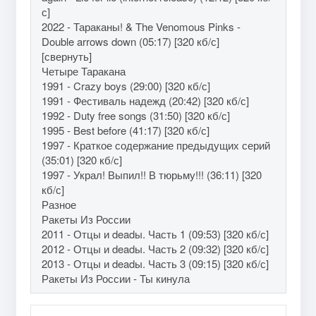
с]
2022 - Тараканы! & The Venomous Pinks -
Double arrows down (05:17) [320 кб/с]
[свернуть]
Четыре Таракана
1991 - Crazy boys (29:00) [320 кб/с]
1991 - Фестиваль надежд (20:42) [320 кб/с]
1992 - Duty free songs (31:50) [320 кб/с]
1995 - Best before (41:17) [320 кб/с]
1997 - Краткое содержание предыдущих серий
(35:01) [320 кб/с]
1997 - Украл! Выпил!! В тюрьму!!! (36:11) [320
кб/с]
Разное
Ракеты Из России
2011 - Отцы и deadы. Часть 1 (09:53) [320 кб/с]
2012 - Отцы и deadы. Часть 2 (09:32) [320 кб/с]
2013 - Отцы и deadы. Часть 3 (09:15) [320 кб/с]
Ракеты Из России - Ты кинула