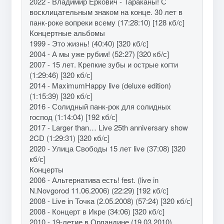
2022 - Владимир Еркович - Тараканы! С
восклицательным знаком на конце. 30 лет в
панк-роке вопреки всему (17:28:10) [128 кб/с]
Концертные альбомы
1999 - Это жизнь! (40:40) [320 кб/с]
2004 - А мы уже рубим! (52:27) [320 кб/с]
2007 - 15 лет. Крепкие зубы и острые когти
(1:29:46) [320 кб/с]
2014 - MaximumHappy live (deluxe edition)
(1:15:39) [320 кб/с]
2016 - Солидный панк-рок для солидных
господ (1:14:04) [192 кб/с]
2017 - Larger than… Live 25th anniversary show
2CD (1:29:31) [320 кб/с]
2020 - Улица Свободы 15 лет live (37:08) [320
кб/с]
Концерты
2006 - Альтернатива есть! fest. (live in
N.Novgorod 11.06.2006) (22:29) [192 кб/с]
2008 - Live in Точка (2.05.2008) (57:24) [320 кб/с]
2008 - Концерт в Икре (34:06) [320 кб/с]
2010 - 19-летие в Орландине (19.03.2010)