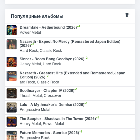
Популярные альбомы
+4
Dreamtale - Aetherbound (2026)
Power Metal
Nazareth - Expect No Mercy (Remastered Japan Edition)
+2
(2026)
Hard Rock, Classic Rock
+2
Sinner - Boom Bang Goodbye (2026)
Heavy Metal, Hard Rock
Nazareth - Greatest Hits (Extended and Remastered, Japan
+2
Edition] (2026)
ard Rock, Classic Rock
+1
Soothsayer - Chapter IV (2026)
Thrash Metal, Crossover
+1
Lalu - A Mythmaker’s Demise (2026)
Progressive Metal
+1
The Scepter - Shadows In The Tower (2026)
Heavy Metal, Power Metal
+1
Future Memories - Sunrise (2026)
Progressive Rock