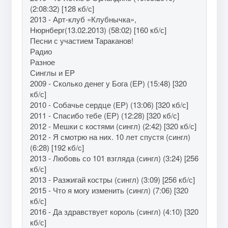
(2:08:32) [128 кб/с]
2013 - Арт-клуб «Клубнычка»,
Нюрнберг(13.02.2013) (58:02) [160 кб/с]
Песни с участием Тараканов!
Радио
Разное
Синглы и EP
2009 - Сколько денег у Бога (EP) (15:48) [320
кб/с]
2010 - Собачье сердце (EP) (13:06) [320 кб/с]
2011 - Спасибо тебе (EP) (12:28) [320 кб/с]
2012 - Мешки с костями (сингл) (2:42) [320 кб/с]
2012 - Я смотрю на них. 10 лет спустя (сингл)
(6:28) [192 кб/с]
2013 - Любовь со 101 взгляда (сингл) (3:24) [256
кб/с]
2013 - Разжигай костры (сингл) (3:09) [256 кб/с]
2015 - Что я могу изменить (сингл) (7:06) [320
кб/с]
2016 - Да здравствует король (сингл) (4:10) [320
кб/с]