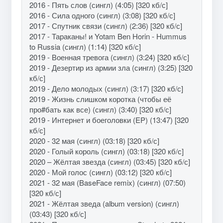
2016 - Пять слов (сингл) (4:05) [320 кб/с]
2016 - Сила одного (сингл) (3:08) [320 кб/с]
2017 - Спутник связи (сингл) (2:36) [320 кб/с]
2017 - Тараканы! и Yotam Ben Horin - Hummus
to Russia (сингл) (1:14) [320 кб/с]
2019 - Военная тревога (сингл) (3:24) [320 кб/с]
2019 - Дезертир из армии зла (сингл) (3:25) [320
кб/с]
2019 - Дело молодых (сингл) (3:17) [320 кб/с]
2019 - Жизнь слишком коротка (чтобы её
про#бать как все) (сингл) (3:40) [320 кб/с]
2019 - Интернет и боеголовки (EP) (13:47) [320
кб/с]
2020 - 32 мая (сингл) (03:18) [320 кб/с]
2020 - Голый король (сингл) (03:18) [320 кб/с]
2020 – Жёлтая звезда (сингл) (03:45) [320 кб/с]
2020 - Мой голос (сингл) (03:12) [320 кб/с]
2021 - 32 мая (BaseFace remix) (сингл) (07:50)
[320 кб/с]
2021 - Жёлтая зведа (album version) (сингл)
(03:43) [320 кб/с]