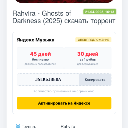
Rahvira - Ghosts of
21-04-2025, 16:13
Darkness (2025) скачать торрент
Яндекс Музыка
СПЕЦПРЕДЛОЖЕНИЕ
45 дней
30 дней
бесплатно
за 1 рубль
для новых пользователей
для вернувшихся
3SLK6JBEDA
Копировать
Количество применений не ограничено
Активировать на Яндексе
Группа:
Rahvira