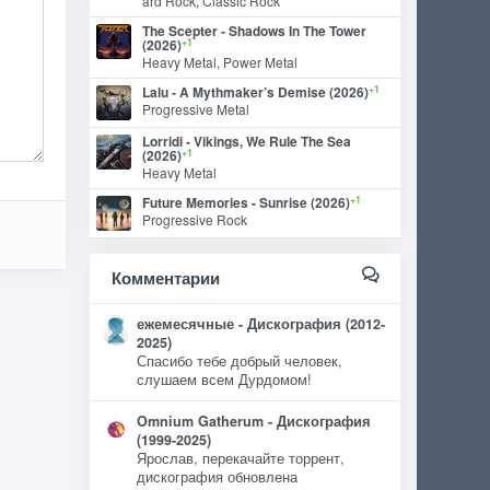
ard Rock, Classic Rock
The Scepter - Shadows In The Tower
+1
(2026)
Heavy Metal, Power Metal
+1
Lalu - A Mythmaker’s Demise (2026)
Progressive Metal
Lorridi - Vikings, We Rule The Sea
+1
(2026)
Heavy Metal
+1
Future Memories - Sunrise (2026)
Progressive Rock
Комментарии
ежемесячные - Дискография (2012-
2025)
Спасибо тебе добрый человек,
слушаем всем Дурдомом!
Omnium Gatherum - Дискография
(1999-2025)
Ярослав, перекачайте торрент,
дискография обновлена