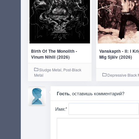
Birth Of The Monolith -
Vanskapth - II: I Kr
Vinum Nihili (2026)
Mig Själv (2026)
Sludge Metal, Post-Black
Metal
Depressive Black 
Гость
, оставишь комментарий?
Имя:
*