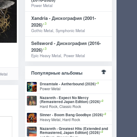
Power Metal
Xandria - Дискография (2001-
+3
2026)
Gothic Metal, Symphonic Metal
Sellsword - Дискография (2016-
+3
2026)
Epic Heavy Metal, Power Metal
)
Популярные альбомы
Metal
+3
Dreamtale - Aetherbound (2026)
Power Metal
Nazareth - Expect No Mercy
+2
(Remastered Japan Edition) (2026)
Hard Rock, Classic Rock
+2
Sinner - Boom Bang Goodbye (2026)
Heavy Metal, Hard Rock
Nazareth - Greatest Hits (Extended and
+2
Remastered, Japan Edition] (2026)