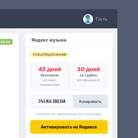
Гость
Яндекс музыка
 09:00
СПЕЦПРЕДЛОЖЕНИЕ
45 дней
30 дней
бесплатно
за 1 рубль
для новых
для вернувшихся
пользователей
3SLK6JBEDA
Копировать
Количество применений не ограничено
Активировать на Яндексе