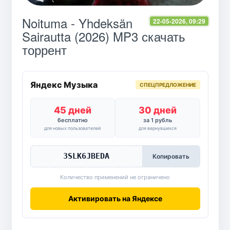
Noituma - Yhdeksän
22-05-2026, 09:29
Sairautta (2026) MP3 скачать
торрент
Яндекс Музыка
СПЕЦПРЕДЛОЖЕНИЕ
45 дней
30 дней
бесплатно
за 1 рубль
для новых пользователей
для вернувшихся
3SLK6JBEDA
Копировать
Количество применений не ограничено
Активировать на Яндексе