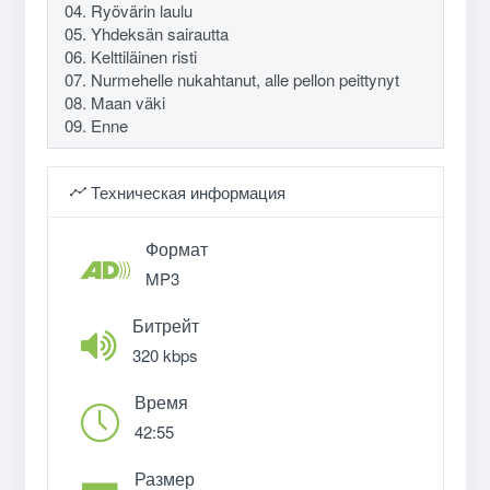
04. Ryövärin laulu
05. Yhdeksän sairautta
06. Kelttiläinen risti
07. Nurmehelle nukahtanut, alle pellon peittynyt
08. Maan väki
09. Enne
Техническая информация
Формат
MP3
Битрейт
320 kbps
Время
42:55
Размер