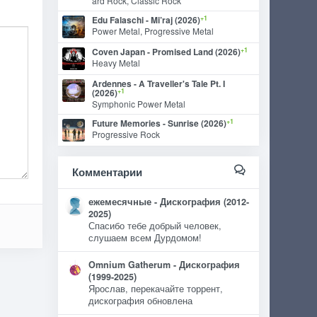
ard Rock, Classic Rock
+1
Edu Falaschi - Mi’raj (2026)
Power Metal, Progressive Metal
+1
Coven Japan - Promised Land (2026)
Heavy Metal
Ardennes - A Traveller's Tale Pt. I
+1
(2026)
Symphonic Power Metal
+1
Future Memories - Sunrise (2026)
Progressive Rock
Комментарии
ежемесячные - Дискография (2012-
2025)
Спасибо тебе добрый человек,
слушаем всем Дурдомом!
Omnium Gatherum - Дискография
(1999-2025)
Ярослав, перекачайте торрент,
дискография обновлена