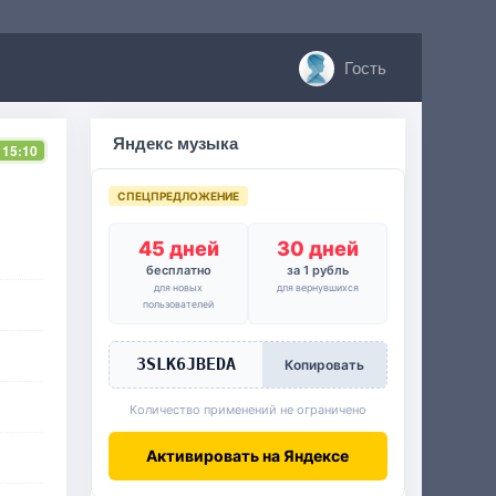
Гость
Яндекс музыка
 15:10
СПЕЦПРЕДЛОЖЕНИЕ
45 дней
30 дней
бесплатно
за 1 рубль
для новых
для вернувшихся
пользователей
3SLK6JBEDA
Копировать
Количество применений не ограничено
Активировать на Яндексе