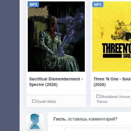
MP3
MP3
Sacrifical Dismemberment -
Three 'N One - Soul
Spectre (2026)
(2026)
Breakbeat, House,
Death Metal
Trance
Гость
, оставишь комментарий?