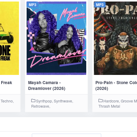
MP3
MP3
 Freak
Mayah Camara -
Pro-Pain - Stone Co
Dreamlover (2026)
(2026)
 Techno,
Synthpop, Synthwave,
Hardcore, Groove Me
Retrowave,
Thrash Metal