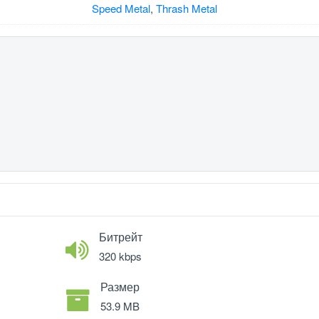
Speed Metal
,
Thrash Metal
Битрейт
320 kbps
Размер
53.9 MB