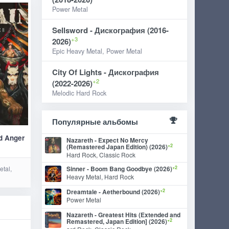
Power Metal
Sellsword - Дискография (2016-
+3
2026)
Epic Heavy Metal, Power Metal
City Of Lights - Дискография
+2
(2022-2026)
Melodic Hard Rock
Популярные альбомы
ld Anger
Nazareth - Expect No Mercy
+2
(Remastered Japan Edition) (2026)
Hard Rock, Classic Rock
+2
tal,
Sinner - Boom Bang Goodbye (2026)
Heavy Metal, Hard Rock
+2
Dreamtale - Aetherbound (2026)
Power Metal
Nazareth - Greatest Hits (Extended and
+2
Remastered, Japan Edition] (2026)