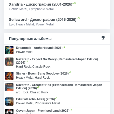
+3
Xandria - Дискография (2001-2026)
Gothic Metal, Symphonic Metal
+3
Sellsword - Дискография (2016-2026)
Epic Heavy Metal, Power Metal
Популярные альбомы
+3
Dreamtale - Aetherbound (2026)
Power Metal
Nazareth - Expect No Mercy (Remastered Japan Edition)
+2
(2026)
Hard Rock, Classic Rock
+2
Sinner - Boom Bang Goodbye (2026)
Heavy Metal, Hard Rock
Nazareth - Greatest Hits (Extended and Remastered, Japan
+2
Edition] (2026)
ard Rock, Classic Rock
+1
Edu Falaschi - Mi’raj (2026)
Power Metal, Progressive Metal
+1
Coven Japan - Promised Land (2026)