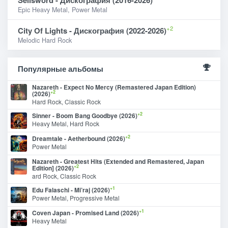
Epic Heavy Metal, Power Metal
+2
City Of Lights - Дискография (2022-2026)
Melodic Hard Rock
Популярные альбомы
Nazareth - Expect No Mercy (Remastered Japan Edition)
+2
(2026)
Hard Rock, Classic Rock
+2
Sinner - Boom Bang Goodbye (2026)
Heavy Metal, Hard Rock
+2
Dreamtale - Aetherbound (2026)
Power Metal
Nazareth - Greatest Hits (Extended and Remastered, Japan
+2
Edition] (2026)
ard Rock, Classic Rock
+1
Edu Falaschi - Mi’raj (2026)
Power Metal, Progressive Metal
+1
Coven Japan - Promised Land (2026)
Heavy Metal